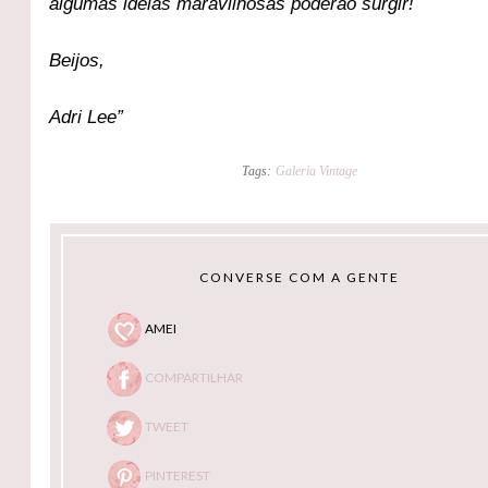
algumas ideias maravilhosas poderão surgir!
Beijos,
Adri Lee”
Tags:
Galeria Vintage
CONVERSE COM A GENTE
AMEI
COMPARTILHAR
TWEET
PINTEREST