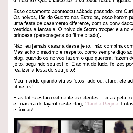
é mesmo? Que chatice seria se todos fossem iguais.
Esse casamento aconteceu sábado passado, em Curit
Os noivos, fãs de Guerra nas Estrelas, escolherem p
uma festa de casamento diferente, com os convidado
vestidos a fantasia. O noivo de Storm tropper e a noi
princesa (personagens do filme citado).
Não, eu jamais casaria desse jeito, não combina com
Mas acho o máximo e respeito, como sempre digo aq
blog, quando os noivos fazem o que querem, fazem d
jeito, seguindo seu estilo. E acima de tudo, felizes po
realizar a festa do seu jeito!
Meu marido quando viu as fotos, adorou, claro, ele ad
filme, rs!
E as fotos estão realmente excelentes. Feitas pela fo
e criadora do layout deste blog,
Claudia Regina
. Foto
e únicas!