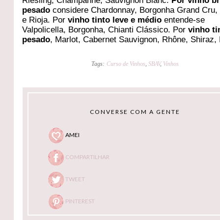
Riesling, Champanhe, Sauvignon Blanc.
Por vinho b
pesado
considere Chardonnay, Borgonha Grand Cru,
e Rioja. Por
vinho tinto leve e médio
entende-se
Valpolicella, Borgonha, Chianti Clássico. Por
vinho ti
pesado
, Marlot, Cabernet Sauvignon, Rhône, Shiraz, 
Tags:
Curso de Vinhos
,
SBAV
,
Vinhos
CONVERSE COM A GENTE
AMEI
COMPARTILHAR
TWEET
PINTEREST