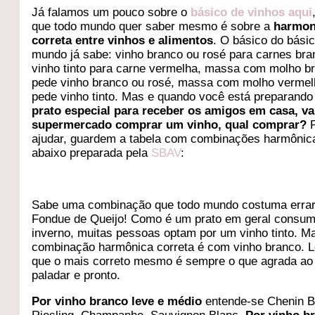
Já falamos um pouco sobre o
básico de vinhos aqui
que todo mundo quer saber mesmo é sobre a
harmon
correta entre vinhos e alimentos
. O básico do bási
mundo já sabe: vinho branco ou rosé para carnes bra
vinho tinto para carne vermelha, massa com molho b
pede vinho branco ou rosé, massa com molho verme
pede vinho tinto. Mas e quando você está preparand
prato especial para receber os amigos em casa, va
supermercado comprar um vinho, qual comprar?
P
ajudar, guardem a tabela com combinações harmônic
abaixo preparada pela
SBAV
:
Sabe uma combinação que todo mundo costuma erra
Fondue de Queijo! Como é um prato em geral consum
inverno, muitas pessoas optam por um vinho tinto. M
combinação harmônica correta é com vinho branco. L
que o mais correto mesmo é sempre o que agrada ao
paladar e pronto.
Por vinho branco leve e médio
entende-se Chenin B