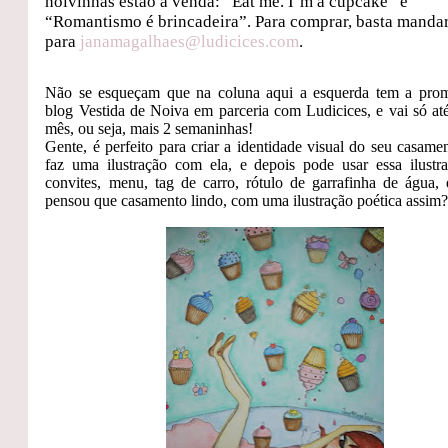
noivinhas estão a venda: “Eat me. I’m a cupcake” e
“Romantismo é brincadeira”. Para comprar, basta manda
para
janamagalhaes@ludicices.com
.
Não se esqueçam que na coluna aqui a esquerda tem a pro
blog Vestida de Noiva em parceria com Ludicices, e vai só até
mês, ou seja, mais 2 semaninhas!
Gente, é perfeito para criar a identidade visual do seu casame
faz uma ilustração com ela, e depois pode usar essa ilustr
convites, menu, tag de carro, rótulo de garrafinha de água, 
pensou que casamento lindo, com uma ilustração poética assim