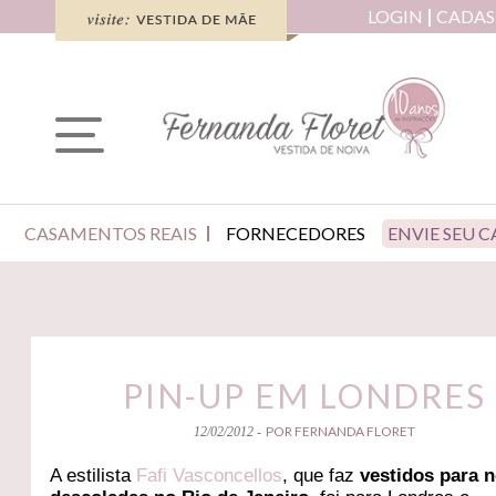
LOGIN
CADAS
CASAMENTOS REAIS
FORNECEDORES
ENVIE SEU 
PIN-UP EM LONDRES
POR FERNANDA FLORET
12/02/2012 -
A estilista
Fafi Vasconcellos
, que faz
vestidos para 