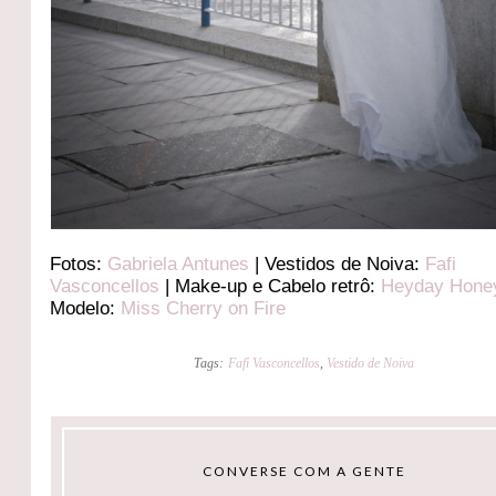
Fotos:
Gabriela Antunes
| Vestidos de Noiva:
Fafi
Vasconcellos
| Make-up e Cabelo retrô:
Heyday Hone
Modelo:
Miss Cherry on Fire
Tags:
Fafi Vasconcellos
,
Vestido de Noiva
CONVERSE COM A GENTE