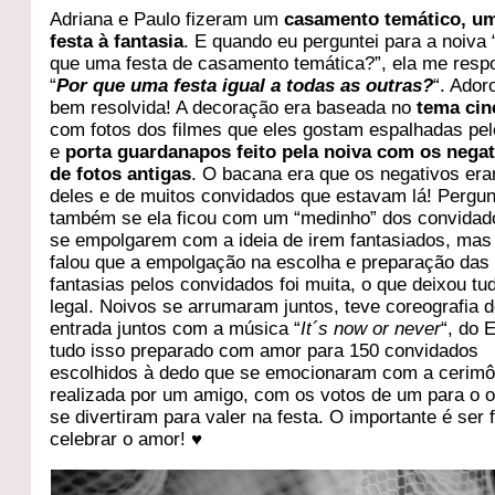
Adriana e Paulo fizeram um
casamento temático, u
festa à fantasia
. E quando eu perguntei para a noiva 
que uma festa de casamento temática?”, ela me res
“
Por que uma festa igual a todas as outras?
“. Ador
bem resolvida! A decoração era baseada no
tema ci
com fotos dos filmes que eles gostam espalhadas pel
e
porta guardanapos feito pela noiva com os nega
de fotos antigas
. O bacana era que os negativos era
deles e de muitos convidados que estavam lá! Pergun
também se ela ficou com um “medinho” dos convidad
se empolgarem com a ideia de irem fantasiados, mas
falou que a empolgação na escolha e preparação das
fantasias pelos convidados foi muita, o que deixou tu
legal. Noivos se arrumaram juntos, teve coreografia 
entrada juntos com a música “
It´s now or never
“, do E
tudo isso preparado com amor para 150 convidados
escolhidos à dedo que se emocionaram com a cerimô
realizada por um amigo, com os votos de um para o o
se divertiram para valer na festa. O importante é ser f
celebrar o amor! ♥