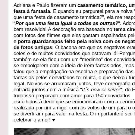
Adriana e Paulo fizeram um
casamento temático, u
festa à fantasia
. E quando eu perguntei para a noiva 
que uma festa de casamento temática?”, ela me res
“
Por que uma festa igual a todas as outras?
“. Ador
bem resolvida! A decoração era baseada no
tema ci
com fotos dos filmes que eles gostam espalhadas pel
e
porta guardanapos feito pela noiva com os nega
de fotos antigas
. O bacana era que os negativos era
deles e de muitos convidados que estavam lá! Pergun
também se ela ficou com um “medinho” dos convidad
se empolgarem com a ideia de irem fantasiados, mas
falou que a empolgação na escolha e preparação das
fantasias pelos convidados foi muita, o que deixou tu
legal. Noivos se arrumaram juntos, teve coreografia 
entrada juntos com a música “
It´s now or never
“, do E
tudo isso preparado com amor para 150 convidados
escolhidos à dedo que se emocionaram com a cerimô
realizada por um amigo, com os votos de um para o o
se divertiram para valer na festa. O importante é ser f
celebrar o amor! ♥