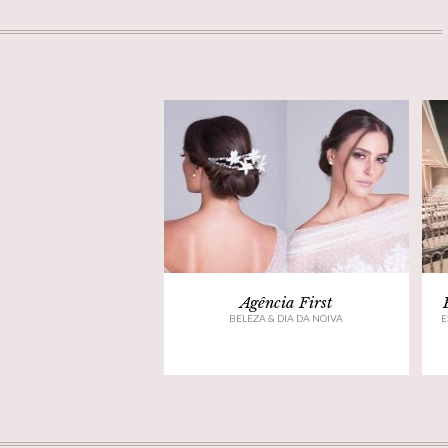
Agência First
BELEZA & DIA DA NOIVA
E