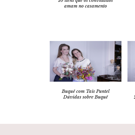
10 itens que os convidados
amam no casamento
Buquê com Tais Puntel
Dúvidas sobre Buquê