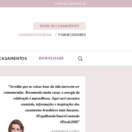
LOGIN
CADASTRE-SE
ENVIE SEU CASAMENTO
CASAMENTOS REAIS
FORNECEDORES
DOWNLOADS
CASAMENTOS
“Acredito que as coisas boas da vida merecem ser
comemoradas. Recomendo muito casar, a energia da
celebração é maravilhosa. Aqui você encontra
conteúdo, informações e inspirações dos
casamentos brasileiros mais bacanas.
#EspalhandoAmoreConteudo
#Desde2008”
- FERNANDA FLORET