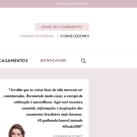
LOGIN
CADASTRE-SE
ENVIE SEU CASAMENTO
CASAMENTOS REAIS
FORNECEDORES
DOWNLOADS
CASAMENTOS
“Acredito que as coisas boas da vida merecem ser
comemoradas. Recomendo muito casar, a energia da
celebração é maravilhosa. Aqui você encontra
conteúdo, informações e inspirações dos
casamentos brasileiros mais bacanas.
#EspalhandoAmoreConteudo
#Desde2008”
- FERNANDA FLORET