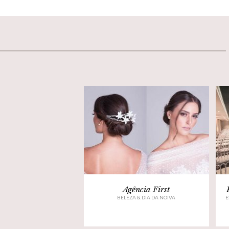
Agência First
BELEZA & DIA DA NOIVA
E