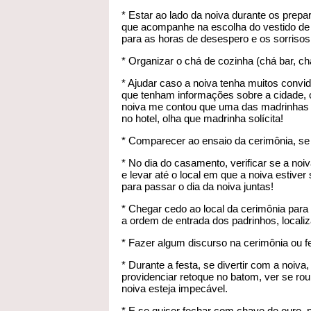
* Estar ao lado da noiva durante os prepa
que acompanhe na escolha do vestido de n
para as horas de desespero e os sorriso
* Organizar o chá de cozinha (chá bar, chá
* Ajudar caso a noiva tenha muitos convi
que tenham informações sobre a cidade,
noiva me contou que uma das madrinhas s
no hotel, olha que madrinha solícita!
* Comparecer ao ensaio da cerimônia, se
* No dia do casamento, verificar se a noi
e levar até o local em que a noiva estiv
para passar o dia da noiva juntas!
* Chegar cedo ao local da cerimônia par
a ordem de entrada dos padrinhos, localiza
* Fazer algum discurso na cerimônia ou f
* Durante a festa, se divertir com a noiv
providenciar retoque no batom, ver se rou
noiva esteja impecável.
* E se quiser fechar com chave de ouro, p