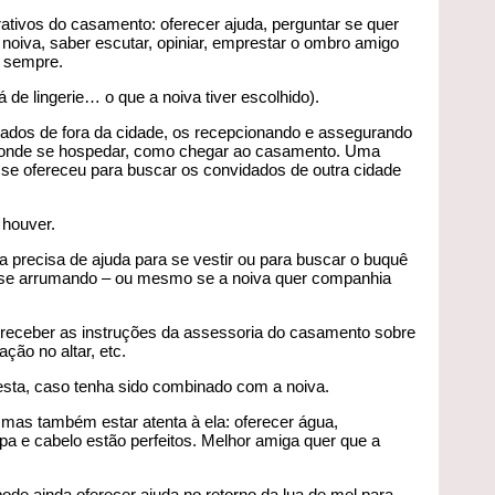
rativos do casamento: oferecer ajuda, perguntar se quer
oiva, saber escutar, opiniar, emprestar o ombro amigo
s sempre.
 de lingerie… o que a noiva tiver escolhido).
dados de fora da cidade, os recepcionando e assegurando
 onde se hospedar, como chegar ao casamento. Uma
e ofereceu para buscar os convidados de outra cidade
 houver.
va precisa de ajuda para se vestir ou para buscar o buquê
er se arrumando – ou mesmo se a noiva quer companhia
a receber as instruções da assessoria do casamento sobre
ção no altar, etc.
esta, caso tenha sido combinado com a noiva.
a, mas também estar atenta à ela: oferecer água,
pa e cabelo estão perfeitos. Melhor amiga quer que a
ode ainda oferecer ajuda no retorno da lua de mel para