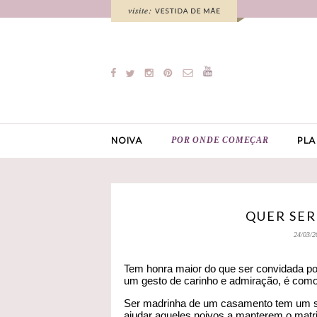
POR ONDE COMEÇAR
NOIVA
PLA
QUER SE
24/03/2
Tem honra maior do que ser convidada p
um gesto de carinho e admiração, é como
Ser madrinha de um casamento tem um sig
ajudar aqueles noivos a manterem o matr