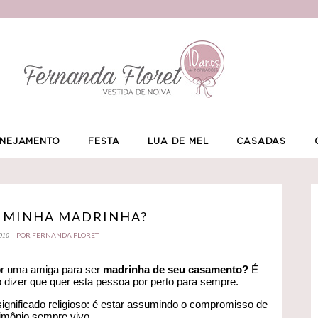
NEJAMENTO
FESTA
LUA DE MEL
CASADAS
R MINHA MADRINHA?
POR FERNANDA FLORET
010 -
or uma amiga para ser
madrinha de seu casamento?
É
 dizer que quer esta pessoa por perto para sempre.
nificado religioso: é estar assumindo o compromisso de
imônio sempre vivo.