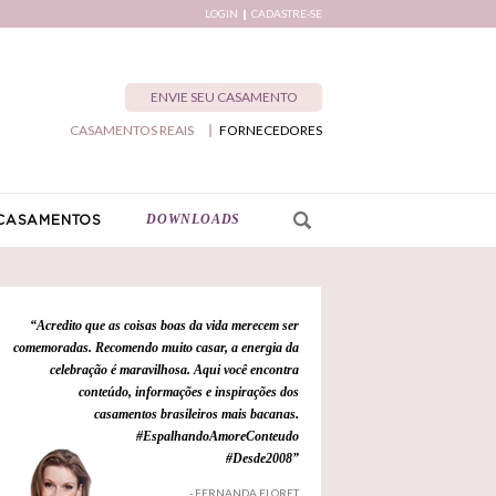
LOGIN
CADASTRE-SE
ENVIE SEU CASAMENTO
CASAMENTOS REAIS
FORNECEDORES
DOWNLOADS
CASAMENTOS
“Acredito que as coisas boas da vida merecem ser
comemoradas. Recomendo muito casar, a energia da
celebração é maravilhosa. Aqui você encontra
conteúdo, informações e inspirações dos
casamentos brasileiros mais bacanas.
#EspalhandoAmoreConteudo
#Desde2008”
- FERNANDA FLORET