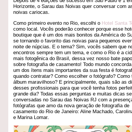
Depois de 4 edições de sucesso em São Paulo e 1 e
Horizonte, o Sarau das Noivas quer conversar com a
noivas cariocas.
Como primeiro evento no Rio, escolhi o
Hotel Santa 
como local. Vocês poderão conhecer porque esse hot
boutique que é um dos mais bonitos da América do Su
se tornando o favorito das noivas para pequenos eve
noite de núpcias. E o tema? Sim, vocês sabem que 
encontros sempre tem um tema, e como o Rio é a ci
mais fotogênica do Brasil, dessa vez nosso bate pap
sobre fotografia de casamento! Todo mundo concorda
um dos ítens mais importantes da sua festa é fotogra
quando contratar? Como escolher o fotógrafo? Como 
álbum maravilhoso? E principalmente, quais são as d
desses profissionais para que você tenha fotos perfei
grande dia? Todas essas perguntas e muitas dicas se
conversadas no Sarau das Noivas RJ com a presenç
fotógrafas que amo da nova geração de fotografia de
casamento do Rio de Janeiro: Aline Machado, Carolin
e Marina Lomar.