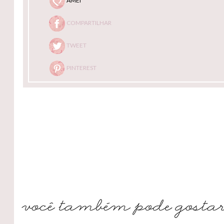
AMEI
COMPARTILHAR
TWEET
PINTEREST