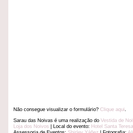
Não consegue visualizar o formulário?
Clique aqui
.
Sarau das Noivas é uma realização do
Vestida de No
Loja dos Noivos
| Local do evento:
Hotel Santa Teres
Assessoria de Eventos:
Shirley Yáñez
| Fotografia:
Al