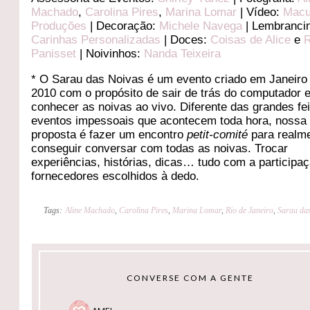
Machado
,
Carolina Pires
,
Marina Lomar
| Vídeo:
Mac
Produções
| Decoração:
Michele Navega
| Lembranci
Carinhas Personalizadas
| Doces:
Coisas de Alice
e
R
Panisset
| Noivinhos:
Nanda Teixeira
* O Sarau das Noivas é um evento criado em Janeiro
2010 com o propósito de sair de trás do computador 
conhecer as noivas ao vivo. Diferente das grandes fe
eventos impessoais que acontecem toda hora, nossa
proposta é fazer um encontro
petit-comité
para realm
conseguir conversar com todas as noivas. Trocar
experiências, histórias, dicas… tudo com a participa
fornecedores escolhidos à dedo.
Tags:
Aline Machado
,
Carolina Pires
,
Marina Lomar
,
Rio de Janeiro
,
Sarau da
CONVERSE COM A GENTE