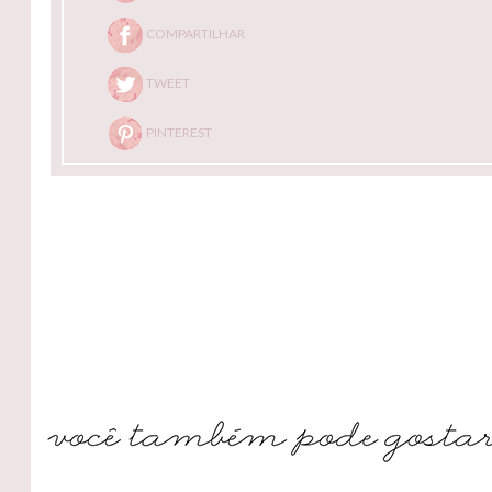
COMPARTILHAR
TWEET
PINTEREST