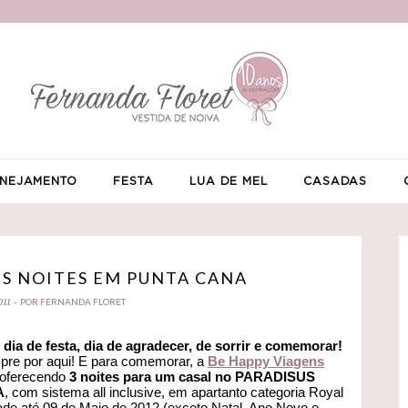
NEJAMENTO
FESTA
LUA DE MEL
CASADAS
ÊS NOITES EM PUNTA CANA
POR FERNANDA FLORET
011 -
é dia de festa, dia de agradecer, de sorrir e comemorar!
re por aqui! E para comemorar, a
Be Happy Viagens
á oferecendo
3 noites para um casal no PARADISUS
A
, com sistema all inclusive, em apartanto categoria Royal
ade até 09 de Maio de 2012 (exceto Natal, Ano Novo e