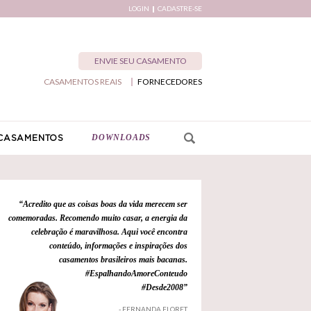
LOGIN
CADASTRE-SE
ENVIE SEU CASAMENTO
CASAMENTOS REAIS
FORNECEDORES
DOWNLOADS
CASAMENTOS
“Acredito que as coisas boas da vida merecem ser
comemoradas. Recomendo muito casar, a energia da
celebração é maravilhosa. Aqui você encontra
conteúdo, informações e inspirações dos
casamentos brasileiros mais bacanas.
#EspalhandoAmoreConteudo
#Desde2008”
- FERNANDA FLORET