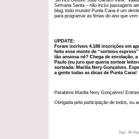
Semana Santa – não incluí passagens aérea
blog, todo mundo! Punta Cana é um destin
para programar as férias do ano que ve
UPDATE:
Foram incríveis 4.188 inscrições em ape
feito esse monte de “sorteios express
tão ansiosa né? Chega de enrolação, a v
Paulo (eu juro que queria sortear leitor
sorteada: Marilia Nery Gonçalves. Espe
a gente todas as dicas de Punta Cana!
Parabéns Marilia Nery Gonçalves! Entrare
Obrigada pela participação de todos, eu 
Tags:
Be Hap