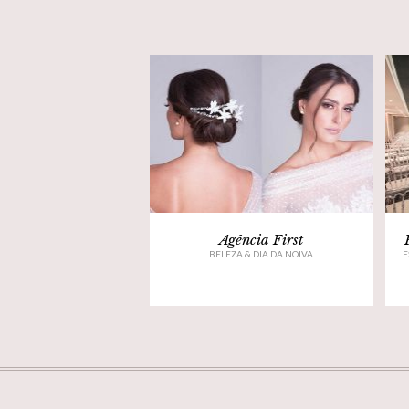
Agência First
BELEZA & DIA DA NOIVA
E