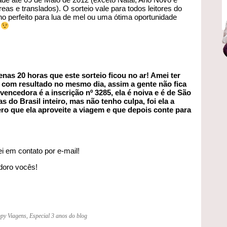
s e translados). O sorteio vale para todos leitores do
o perfeito para lua de mel ou uma ótima oportunidade
m
nas 20 horas que este sorteio ficou no ar! Amei ter
” com resultado no mesmo dia, assim a gente não fica
encedora é a inscrição nº 3285, ela é noiva e é de São
as do Brasil inteiro, mas não tenho culpa, foi ela a
ro que ela aproveite a viagem e que depois conte para
i em contato por e-mail!
adoro vocês!
py Viagens
,
Especial 3 anos do blog