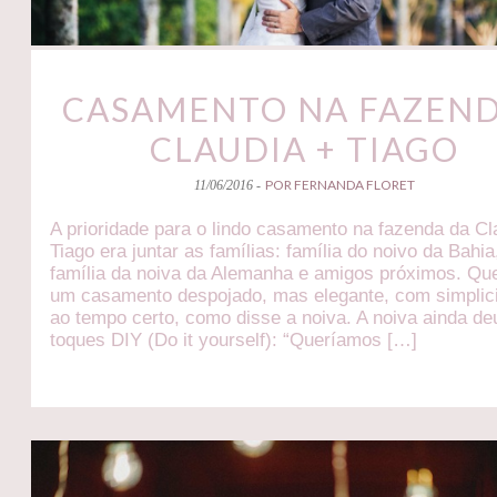
CASAMENTO NA FAZEND
CLAUDIA + TIAGO
POR FERNANDA FLORET
11/06/2016 -
A prioridade para o lindo casamento na fazenda da Cl
Tiago era juntar as famílias: família do noivo da Bahia
família da noiva da Alemanha e amigos próximos. Qu
um casamento despojado, mas elegante, com simplic
ao tempo certo, como disse a noiva. A noiva ainda de
toques DIY (Do it yourself): “Queríamos […]