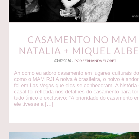
CASAMENTO NO MAM 
NATALIA + MIQUEL ALB
POR FERNANDA FLORET
03/02/2016 -
Ah como eu adoro casamento em lugares culturais do 
como o MAM RJ! A noiva é brasileira, o noivo é ando
foi em Las Vegas que eles se conheceram. A história
casal foi refletida nos detalhes do casamento para to
tudo único e exclusivo: “A prioridade do casamento e
ele tivesse a […]