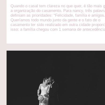
Quando o casal tem clareza no que quer, é tão mais 
a organização do casamento. Para nancy, três palavr
definiam as prioridades: “Felicidade, família e amigos
Queríamos todo mundo junto da gente e o fato de o
casamento ter sido realizado em outra cidade propor
isso: a família chegou com 1 semana de antecedênci