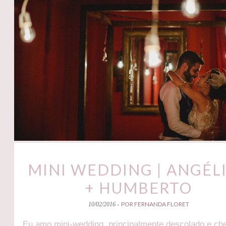
MINI WEDDING | ANGÉL
+ HUMBERTO
POR FERNANDA FLORET
10/02/2016 -
Eu amo mini-wedding, principalmente descolado e ch