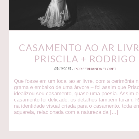
CASAMENTO AO AR LIVR
PRISCILA + RODRIGO
POR FERNANDA FLORET
05/10/2015 -
Que fosse em um local ao ar livre, com a cerimônia n
grama e embaixo de uma árvore – foi assim que Prisc
idealizou seu casamento, quase uma poesia. Assim 
casamento foi delicado, os detalhes também foram.
na identidade visual criada para o casamento, toda e
aquarela, relacionada com a natureza da […]