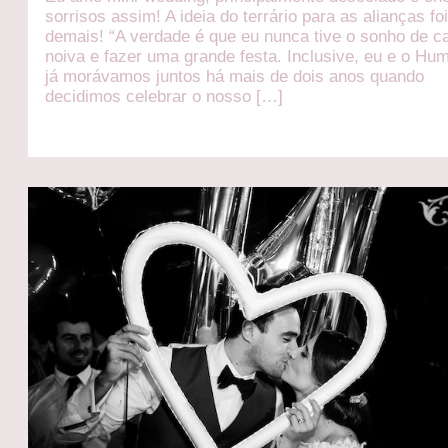
sorrisos assim! A ideia do terrário para as alianças fo
demais! “A verdade é que eu nunca tive o sonho de c
noiva e fazer uma grande festa. Inclusive, eu e o Hu
já morávamos juntos há mais de dois anos quando
decidimos celebrar o nosso […]