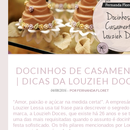
DOCINHOS DE CASAME
| DICAS DA LOUZIEH DO
POR FERNANDA FLORET
04/08/2016 -
“Amor, paixão e açúcar na medida certa!”. A empresá
Louzier Lessa usa tal frase para descrever o segredo
marca, a Louzieh Doces, que existe há 26 anos e se 
uma das mais requisitadas quando o assunto é docin
festa sofisticado. Os três pilares mencionados por Lo