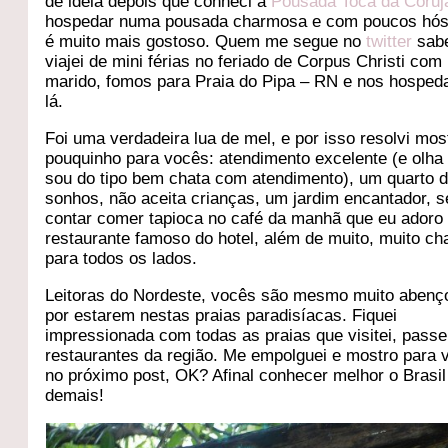
de ideia depois que conheci a
Pousada Toca da Coruj
hospedar numa pousada charmosa e com poucos hó
é muito mais gostoso. Quem me segue no
twitter
sab
viajei de mini férias no feriado de Corpus Christi co
marido, fomos para Praia do Pipa – RN e nos hospe
lá.
Foi uma verdadeira lua de mel, e por isso resolvi mo
pouquinho para vocês: atendimento excelente (e olha
sou do tipo bem chata com atendimento), um quarto 
sonhos, não aceita crianças, um jardim encantador, 
contar comer tapioca no café da manhã que eu adoro 
restaurante famoso do hotel, além de muito, muito c
para todos os lados.
Leitoras do Nordeste, vocês são mesmo muito aben
por estarem nestas praias paradisíacas. Fiquei
impressionada com todas as praias que visitei, passe
restaurantes da região. Me empolguei e mostro para 
no próximo post, OK? Afinal conhecer melhor o Brasi
demais!