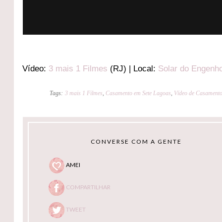
Vídeo:
3 mais 1 Filmes
(RJ) | Local:
Solar do Engenh
Tags:
3 mais 1 Filmes
,
Casamento em Sete Lagoas
,
Vídeo de Casament
CONVERSE COM A GENTE
AMEI
COMPARTILHAR
TWEET