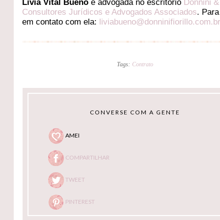
Lívia Vital Bueno
é advogada no escritório
Donnini & 
Consultores Jurídicos e Advogados Associados
. Para
em contato com ela:
liviabueno@donninifiorillo.com.b
Tags:
Contrato
CONVERSE COM A GENTE
AMEI
COMPARTILHAR
TWEET
PINTEREST