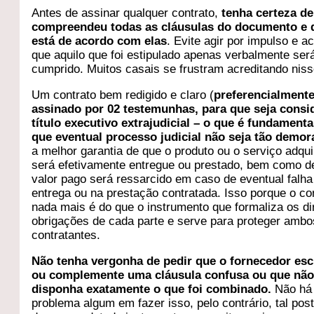
Antes de assinar qualquer contrato,
tenha certeza de
compreendeu todas as cláusulas do documento e 
está de acordo com elas
. Evite agir por impulso e ac
que aquilo que foi estipulado apenas verbalmente ser
cumprido. Muitos casais se frustram acreditando niss
Um contrato bem redigido e claro (
preferencialment
assinado por 02 testemunhas, para que seja consi
título executivo extrajudicial – o que é fundamenta
que eventual processo judicial não seja tão demo
a melhor garantia de que o produto ou o serviço adqui
será efetivamente entregue ou prestado, bem como d
valor pago será ressarcido em caso de eventual falha
entrega ou na prestação contratada. Isso porque o co
nada mais é do que o instrumento que formaliza os di
obrigações de cada parte e serve para proteger ambo
contratantes.
Não tenha vergonha de pedir que o fornecedor esc
ou complemente uma cláusula confusa ou que nã
disponha exatamente o que foi combinado.
Não há
problema algum em fazer isso, pelo contrário, tal pos