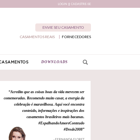
LOGIN
CADASTRE-SE
ENVIE SEU CASAMENTO
CASAMENTOS REAIS
FORNECEDORES
DOWNLOADS
CASAMENTOS
“Acredito que as coisas boas da vida merecem ser
comemoradas. Recomendo muito casar, a energia da
celebração é maravilhosa. Aqui você encontra
conteúdo, informações e inspirações dos
casamentos brasileiros mais bacanas.
#EspalhandoAmoreConteudo
#Desde2008”
- FERNANDA FLORET