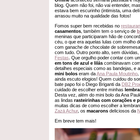
blog. Quem não foi, não vai entender, mas
estava bem escurinho (intimista, uma del
arrasou muito na qualidade das fotos!
Fomos super bem recebidas no
restaura
casamentos
, também tem o serviço de
b
meninas que participaram hão de concord
céu, o que era aquelas lulas com molho d
com ganache de chocolate de sobremes
com tudo. Outro ponto alto, sem dúvidas, 
Festas
. Que orgulho poder contar com um
em tons de azul e lilás
combinavam com o
detalhes especiais como as bandejas, e 
mini bolos
eram da
Ana Paula Moutinho
,
ainda escuto elogios! Quem cuidou do so
bate papo foi o Diego Briganti da
DB2 Pro
cuidado de escolher entre minhas
lembra
Desta vez, além do mini bolo da Ana Pau
as lindas
rasteirinhas com corações e p
muitas dicas de como escolher a lembran
Zazá Achur
, os
macarons
deliciosos da
N
Em breve tem mais!