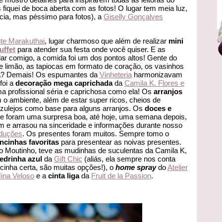
 fiquei de boca aberta com as fotos! O lugar tem meia luz,
ícia, mas péssimo para fotos), a
Giselly Gonçalves
nte Marakuthai
, lugar charmoso que além de realizar
mini
uffet
para atender sua festa onde você quiser. E as
ar comigo, a comida foi um dos pontos altos! Gente do
e limão, as tapiocas em formato de coração, os vasinhos
a? Demais! Os espumantes da
Vinheteria
harmonizavam
foi a
decoração mega caprichada
da
Camila K. Flores e
a profissional séria e caprichosa como ela! Os
arranjos
 ambiente, além de estar super ricos, cheios de
azulejos como base para alguns arranjos. Os
doces e
 e foram uma surpresa boa, até hoje, uma semana depois,
m e arrasou na sinceridade e informações durante nosso
duções
. Os presentes foram muitos. Sempre tomo o
ncinhas favoritas
para presentear as noivas presentes.
lo Moutinho, teve as mudinhas de suculentas da Camila K,
edrinha azul
da
Gift Chic
(aliás, ela sempre nos conta
cinha certa, são muitas opções!), o
home spray
do
Atelier
ina Veloso
e a
cinta liga
da
Fruit de la Passion
.