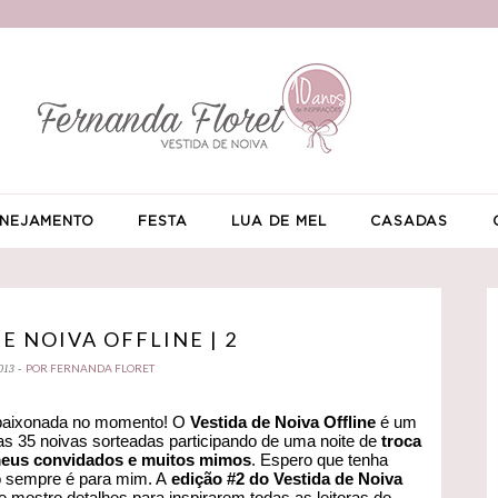
NEJAMENTO
FESTA
LUA DE MEL
CASADAS
E NOIVA OFFLINE | 2
POR FERNANDA FLORET
013 -
apaixonada no momento! O
Vestida de Noiva Offline
é um
nas 35 noivas sorteadas participando de uma noite de
troca
 meus convidados e muitos mimos
. Espero que tenha
o sempre é para mim. A
edição #2 do Vestida de Noiva
mostro detalhes para inspirarem todas as leitoras do