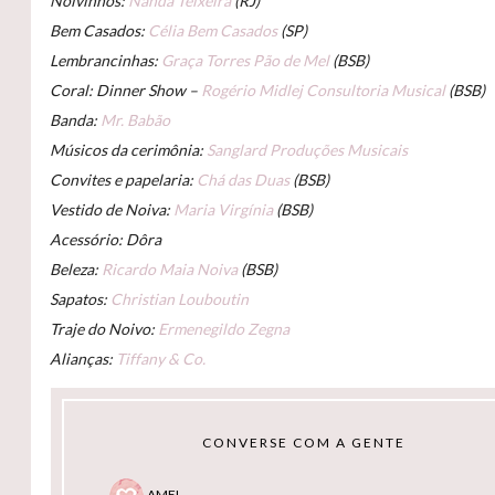
Noivinhos:
Nanda Teixeira
(RJ)
Bem Casados:
Célia Bem Casados
(SP)
Lembrancinhas:
Graça Torres Pão de Mel
(BSB)
Coral: Dinner Show –
Rogério Midlej Consultoria Musical
(BSB)
Banda:
Mr. Babão
Músicos da cerimônia:
Sanglard Produções Musicais
Convites e papelaria:
Chá das Duas
(BSB)
Vestido de Noiva:
Maria Virgínia
(BSB)
Acessório: Dôra
Beleza:
Ricardo Maia Noiva
(BSB)
Sapatos:
Christian Louboutin
Traje do Noivo:
Ermenegildo Zegna
Alianças:
Tiffany & Co.
CONVERSE COM A GENTE
AMEI