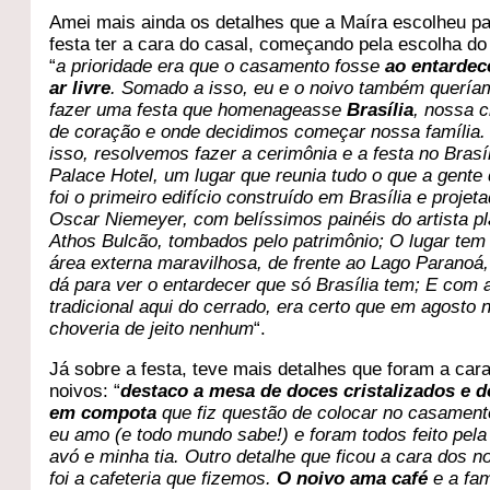
Amei mais ainda os detalhes que a Maíra escolheu pa
festa ter a cara do casal, começando pela escolha do 
“
a prioridade era que o casamento fosse
ao entardec
ar livre
. Somado a isso, eu e o noivo também querí
fazer uma festa que homenageasse
Brasília
, nossa 
de coração e onde decidimos começar nossa família.
isso, resolvemos fazer a cerimônia e a festa no Brasí
Palace Hotel, um lugar que reunia tudo o que a gente 
foi o primeiro edifício construído em Brasília e projet
Oscar Niemeyer, com belíssimos painéis do artista pl
Athos Bulcão, tombados pelo patrimônio; O lugar te
área externa maravilhosa, de frente ao Lago Paranoá
dá para ver o entardecer que só Brasília tem; E com 
tradicional aqui do cerrado, era certo que em agosto 
choveria de jeito nenhum
“.
Já sobre a festa, teve mais detalhes que foram a car
noivos: “
destaco a mesa de doces cristalizados e 
em compota
que fiz questão de colocar no casament
eu amo (e todo mundo sabe!) e foram todos feito pel
avó e minha tia. Outro detalhe que ficou a cara dos n
foi a cafeteria que fizemos.
O noivo ama café
e a fam