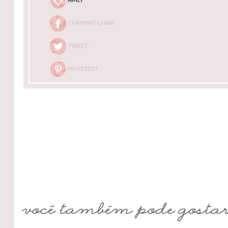
COMPARTILHAR
TWEET
PINTEREST