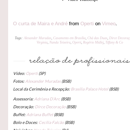
O curta de Maira e André
from
Operti
on
Vimeo
.
Tags:
Alexander Muradas
,
Casamento em Brasília
,
Chá das Duas
,
Dirce Decoraç
Virginia
,
Nanda Teixeira
,
Operti
,
Rogério Midlej
,
Tiffany & Co
Vídeo:
Operti
(SP)
Fotos:
Alexander Muradas
(BSB)
Local da Cerimônia e Recepção:
Brasília Palace Hotel
(BSB)
Assessoria:
Adriana D’Arc
(BSB)
Decoração:
Dirce Decoração
(BSB)
Buffet:
Adriana Buffet
(BSB)
Bolo e Doces:
Cecília Falcão
(BSB)