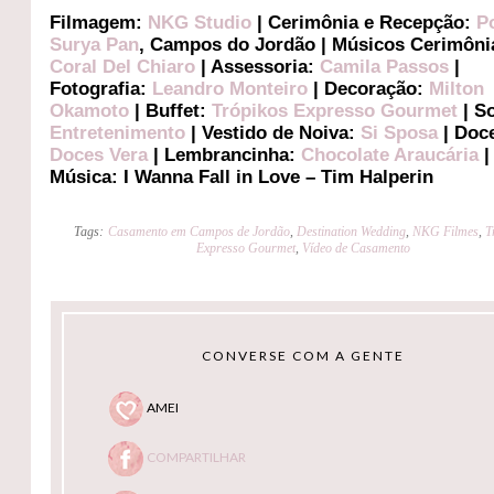
Filmagem:
NKG Studio
| Cerimônia e Recepção:
P
Surya Pan
, Campos do Jordão | Músicos Cerimôni
Coral Del Chiaro
| Assessoria:
Camila Passos
|
Fotografia:
Leandro Monteiro
| Decoração:
Milton
Okamoto
| Buffet:
Trópikos Expresso Gourmet
| S
Entretenimento
| Vestido de Noiva:
Si Sposa
| Doc
Doces Vera
| Lembrancinha:
Chocolate Araucária
|
Música: I Wanna Fall in Love – Tim Halperin
Tags:
Casamento em Campos de Jordão
,
Destination Wedding
,
NKG Filmes
,
T
Expresso Gourmet
,
Vídeo de Casamento
CONVERSE COM A GENTE
AMEI
COMPARTILHAR