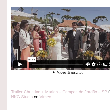
Trailer Christian + Mariah – Campos do Jordão – SP
f
NKG Studio
on
Vimeo
.