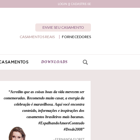
LOGIN
CADASTRE-SE
ENVIE SEU CASAMENTO
CASAMENTOS REAIS
FORNECEDORES
DOWNLOADS
CASAMENTOS
“Acredito que as coisas boas da vida merecem ser
comemoradas. Recomendo muito casar, a energia da
celebração é maravilhosa. Aqui você encontra
conteúdo, informações e inspirações dos
casamentos brasileiros mais bacanas.
#EspalhandoAmoreConteudo
#Desde2008”
- FERNANDA FLORET