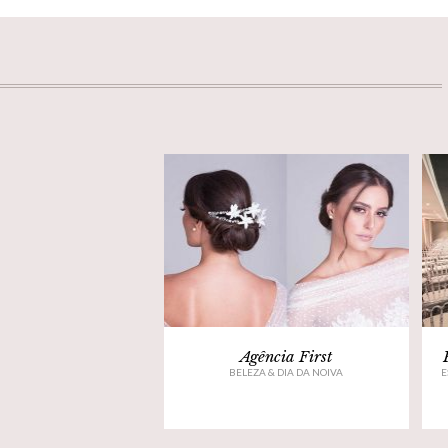
Agência First
BELEZA & DIA DA NOIVA
E