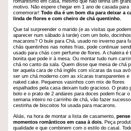
romantismo em casa, mesmo que não tenha um gran
motivo. Não espere chegar em 1 ano de casada para
comemorar!
Todo dia é um bom dia para deixar a c
linda de flores e com cheiro de chá quentinho.
Que tal surpreender o marido (e as visitas que pode
aparecer num sábado à tarde) com um bolo, docinhos
macarons? O bule para Chá, usado no inverno para f
chás quentinhos nas noites frias, pode continuar sen
usado para chás com perfume de flores. A chaleira é 
bonita que pode ir à mesa. Ou montar tudo num carri
chá no canto da sala. Quem disse que mesa de chá p
ter aquela cara de chá inglês com xícaras da sua av
ser um chá moderno com as xícaras transparentes e 
naked cake. Pequenos vasinhos com mix de flores
espalhados pela casa deixam tudo gracioso. O prato 
bolo e o prato de 2 andares para doces podem ficar o
semana inteiro no carrinho de chá, vão fazer sucesso
cestinha de biscoitos foi usada para macarons.
Aliás, na hora de montar a lista de casamento,
pense
momentos românticos em casa à dois.
Peça produt
qualidade e que combinem com o estilo do casal. Tod