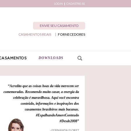
LOGIN
CADASTRE-SE
ENVIE SEU CASAMENTO
CASAMENTOS REAIS
FORNECEDORES
DOWNLOADS
CASAMENTOS
“Acredito que as coisas boas da vida merecem ser
comemoradas. Recomendo muito casar, a energia da
celebração é maravilhosa. Aqui você encontra
conteúdo, informações e inspirações dos
casamentos brasileiros mais bacanas.
#EspalhandoAmoreConteudo
#Desde2008”
- FERNANDA FLORET