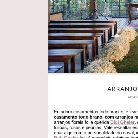
ARRANJO
13/04/2
Eu adoro casamentos todo branco, é leve
casamento todo brano, com arranjos 
arranjos florais foi a querida
Didi Gheler
,
tulipas, rosas e peônias. Vale ressaltar 
criar algo com a personalidade do casal,
Didi Gheler
fez. A cerimônia religiosa tam