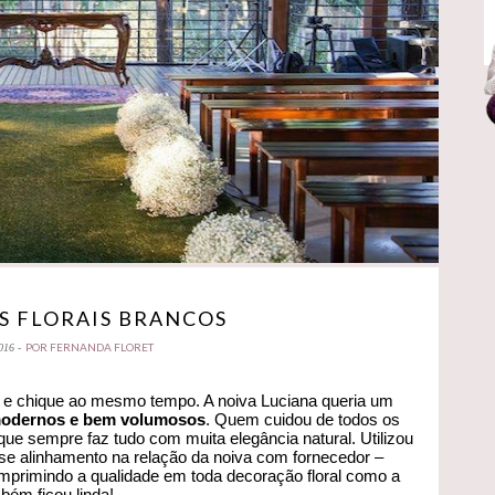
S FLORAIS BRANCOS
POR FERNANDA FLORET
016 -
 e chique ao mesmo tempo. A noiva Luciana queria um
modernos e bem volumosos
. Quem cuidou de todos os
 que sempre faz tudo com muita elegância natural. Utilizou
esse alinhamento na relação da noiva com fornecedor –
 imprimindo a qualidade em toda decoração floral como a
bém ficou linda!