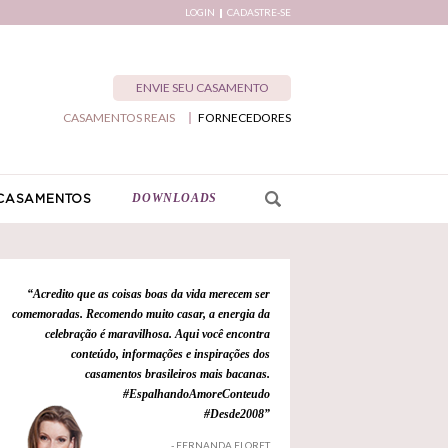
LOGIN
CADASTRE-SE
ENVIE SEU CASAMENTO
CASAMENTOS REAIS
FORNECEDORES
DOWNLOADS
CASAMENTOS
“Acredito que as coisas boas da vida merecem ser
comemoradas. Recomendo muito casar, a energia da
celebração é maravilhosa. Aqui você encontra
conteúdo, informações e inspirações dos
casamentos brasileiros mais bacanas.
#EspalhandoAmoreConteudo
#Desde2008”
- FERNANDA FLORET