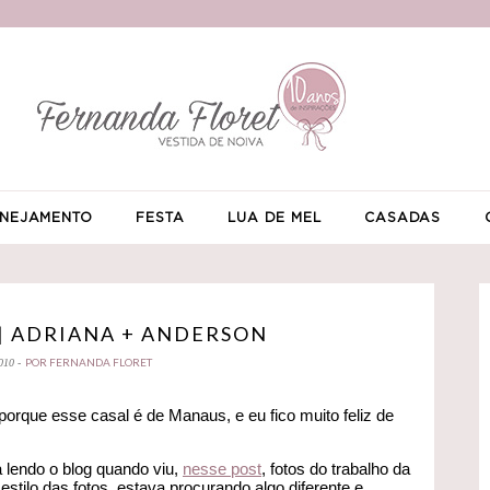
NEJAMENTO
FESTA
LUA DE MEL
CASADAS
| ADRIANA + ANDERSON
POR FERNANDA FLORET
010 -
 porque esse casal é de Manaus, e eu fico muito feliz de
 lendo o blog quando viu,
nesse post
, fotos do trabalho da
 estilo das fotos, estava procurando algo diferente e