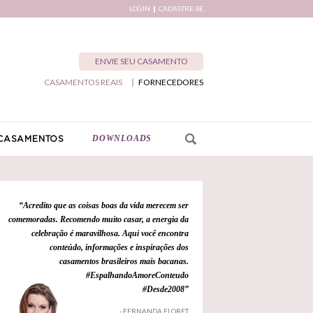
LOGIN
CADASTRE-SE
ENVIE SEU CASAMENTO
CASAMENTOS REAIS
FORNECEDORES
DOWNLOADS
CASAMENTOS
“Acredito que as coisas boas da vida merecem ser
comemoradas. Recomendo muito casar, a energia da
celebração é maravilhosa. Aqui você encontra
conteúdo, informações e inspirações dos
casamentos brasileiros mais bacanas.
#EspalhandoAmoreConteudo
#Desde2008”
- FERNANDA FLORET