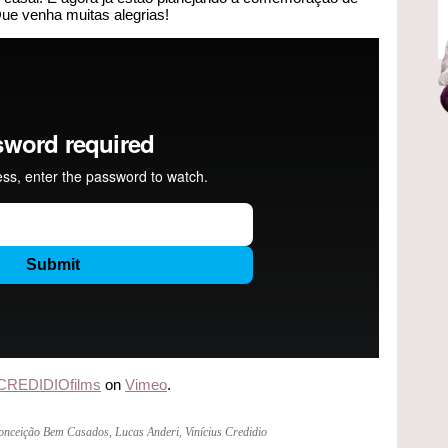
Que venha muitas alegrias!
CREDIDIOfilms
on
Vimeo
.
onceição Bem Casados
,
Lucas Anderi
,
Vinícius Credidio