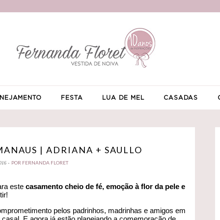
NEJAMENTO
FESTA
LUA DE MEL
CASADAS
ANAUS | ADRIANA + SAULLO
POR FERNANDA FLORET
016 -
ra este
casamento cheio de fé, emoção à flor da pele e
ir!
o comprometimento pelos padrinhos, madrinhas e amigos em
do casal. E agora já estão planejando a comemoração de