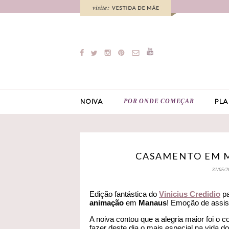
POR ONDE COMEÇAR
NOIVA
PLA
CASAMENTO EM M
31/05/2
Edição fantástica do
Vinicius Credidio
pa
animação
em
Manaus
! Emoção de assist
A noiva contou que a alegria maior foi 
fazer deste dia o mais especial na vida 