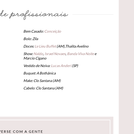
Bem Casado:
Conceição
Bolo: Zila
Doces:
Le Lieu Buffet
(AM),Thalita Avelino
Show:
Naldo
,
Israel Novaes
,
Banda Viva Noite
e
Marcio Cigano
Vestido de Noiva:
Lucas Anderi
(SP)
Buquet: A Bothânica
Make: Clo Santana (AM)
Cabelo: Clo Santana (AM)
ERSE COM A GENTE