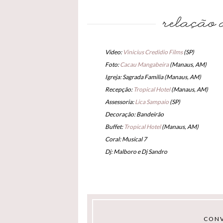
Video:
Vinicius Credidio Films
(SP)
Foto:
Cacau Mangabeira
(Manaus, AM)
Igreja: Sagrada Familia (Manaus, AM)
Recepção:
Tropical Hotel
(Manaus, AM)
Assessoria:
Lica Sampaio
(SP)
Decoração: Bandeirão
Buffet:
Tropical Hotel
(Manaus, AM)
Coral: Musical 7
Dj: Malboro e Dj Sandro
CONV