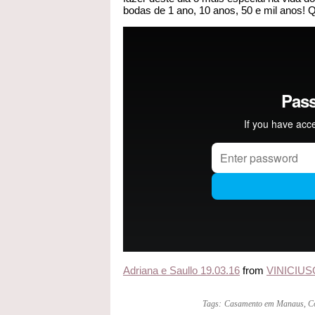
bodas de 1 ano, 10 anos, 50 e mil anos! 
Adriana e Saullo 19.03.16
from
VINICIUS
Tags:
Casamento em Manaus
,
C