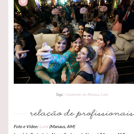
Tags:
Casamento em Manaus
,
Lumi
Foto e Vídeo:
Lumi
(Manaus, AM)