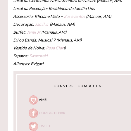
Local da Cerimônia: Nossa Senhora de Nazaré (Manaus, AM)
Local da Recepção: Residência da família Lins
Assessoria: Kliciane Melo –
Zas eventos
(Manaus, AM)
Decoração:
Jamil Jr
(Manaus, AM)
Buffet:
Jamil Jr
(Manaus, AM)
DJ ou Banda: Musical 7 (Manaus, AM)
Vestido de Noiva:
Rosa Clar
á
Sapatos:
Swarovski
Alianças: Bvlgari
CONVERSE COM A GENTE
AMEI
COMPARTILHAR
TWEET