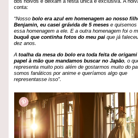
dos noivos e deixam a festa única e exclusiva. A noiv
conta:
“Nosso
bolo era azul em homenagem ao nosso filh
Benjamin, eu casei grávida de 5 meses
e quisemos 
essa homenagem a ele. E a outra homenagem foi o 
buquê que continha fotos do meu pai
que já falece
dez anos.
A
toalha da mesa do bolo era toda feita de origami
papel à mão que mandamos buscar no Japão
, o q
representa muito pois além de gostarmos muito do pa
somos fanáticos por anime e queríamos algo que
representasse isso”.