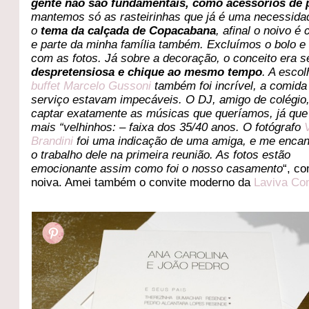
gente não são fundamentais, como acessórios de 
mantemos só as rasteirinhas que já é uma necessid
o
tema da calçada de Copacabana
, afinal o noivo é 
e parte da minha família também. Excluímos o bolo e 
com as fotos. Já sobre a decoração, o conceito era s
despretensiosa e chique ao mesmo tempo
. A escol
buffet Marcelo Gussoni
também foi incrível, a comida
serviço estavam impecáveis. O DJ, amigo de colégio
captar exatamente as músicas que queríamos, já qu
mais “velhinhos: – faixa dos 35/40 anos. O fotógrafo
Brandini
foi uma indicação de uma amiga, e me encan
o trabalho dele na primeira reunião. As fotos estão
emocionante assim como foi o nosso casamento
“, co
noiva. Amei também o convite moderno da
Laviva Co