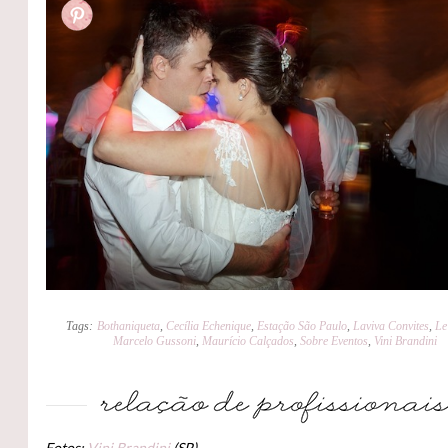
Tags:
Bothaniqueta
,
Cecília Echenique
,
Estação São Paulo
,
Laviva Convites
,
Le
Marcelo Gussoni
,
Maurício Calçados
,
Sobre Eventos
,
Vini Brandini
Fotos:
Vini Brandini
(SP)