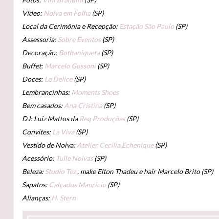
Vídeo:
Noiva em Folha
(SP)
Local da Cerimônia e Recepção:
Estação São Paulo
(SP)
Assessoria:
Sobre Eventos
(SP)
Decoração:
Bothaniqueta
(SP)
Buffet:
Marcelo Gussoni
(SP)
Doces:
Le Delice
(SP)
Lembrancinhas:
Moments Shoes
Bem casados:
Ana Cristina
(SP)
DJ: Luiz Mattos da
Req Produções
(SP)
Convites:
La Viva
(SP)
Vestido de Noiva:
Atelier Cecilia Echenique
(SP)
Acessório:
Tulle Noivas
(SP)
Beleza:
Studio Tez
, make Elton Thadeu e hair Marcelo Brito (SP)
Sapatos:
Calçados Mauricio
(SP)
Alianças:
H. Stern