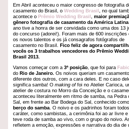
Em Abril aconteceu o maior congresso de fotografia d
casamento do Brasil, o
Wedding Brasil
, no qual ta
acontece o
Prêmio Wedding Brasil
,
maior premiaç
gênero fotografia de casamento da América Latina
ano tive a honra de ser convidada como uma dos 13 
do concurso (adorei!). Foram mais de 600 inscrições 
os novos talentos e os já consagrafos fotógrafos de
casamento no Brasil.
Fico feliz de agora compartil
vocês os 3 trabalhos vencedores do Prêmio Wedd
Brasil 2013.
Vamos começar com a
3ª posição
, que foi para
Fabi
do
Rio de Janeiro.
Os noivos queriam um casament
diferente dos outros, com a cara deles. E no caso del
significa samba! O
making of
foi no Atelier Carioca, 
atelier de costura no Morro da Conceição e o casame
aconteceu literalmente em ritmo de samba, na Pedra 
Sal, em frente ao Bar Bodega do Sal, conhecido como
berço do samba
. O noivo e os padrinhos foram todo
caráter, como sambistas, a cerimônia foi ao ar livre e
teve roda de samba ao vivo, com o grupo do noivo. A
refletem a emoção, expressões e narrativa do dia de