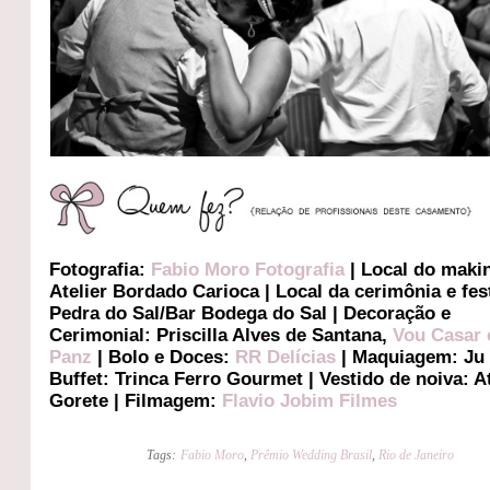
Fotografia:
Fabio Moro Fotografia
| Local do makin
Atelier Bordado Carioca
| Local da
cerimônia e fes
Pedra do Sal/Bar Bodega do Sal
| Decoração e
Cerimonial: Priscilla Alves de Santana,
Vou Casar 
Panz
|
Bolo e Doces:
RR Delícias
| Maquiagem: Ju 
Buffet: Trinca Ferro Gourmet
|
Vestido de noiva: At
Gorete |
Filmagem:
Flavio Jobim Filmes
Tags:
Fabio Moro
,
Prêmio Wedding Brasil
,
Rio de Janeiro