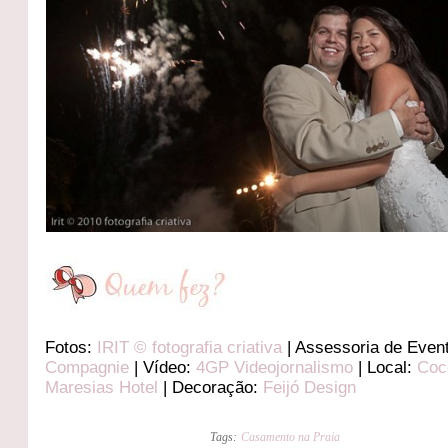
Fotos:
IRIT © fotografia criativa
| Assessoria de Even
Compagnie
| Vídeo:
4GP Videojornalismo
| Local:
Coc
Maresias Hotel
| Decoração:
Feijó Design
Tags:
Casamento na Praia