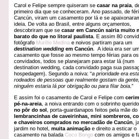
Carol e Felipe sempre quiseram se
casar na praia
, d
primeiro dia que se conheceram. Ano passado, de fér
Cancún, viram um casamento por lá e se apaixonara
ideia. De volta ao Brasil, entre alguns orçamentos,
descobriram que se
casar em Cancún sairia muito 
barato do que no litoral paulista
. E assim 80 convi
fotógrafo
Murillo Medina
e noivos partiram para um
destination wedding
em Cancún
. A ideia era ser u
casamento que fosse ao mesmo tempo férias para os
convidados, todos se planejaram para estar lá (num
destination wedding, cada convidado paga sua pass
hospedagem). Segundo a noiva: “
a prioridade era es
rodeados de pessoas que realmente gostam da gente
ninguém estaria lá por obrigação ou para filar boia
.”
E assim foi o casamento de Carol e Felipe com
ceri
pé-na-areia
, a noiva entrando com o sobrinho querid
no pôr do sol
, porta-guardanapos feitos pela mãe do 
lembrancinhas de caveirinhas, mini sombreros, c
e chaveiros comprados no mercadão de Cancún
, j
jardim no hotel,
muita animação
e direito a esticar o
casamento na balada
Coco Bongo
com os amigos e fa