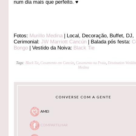
num dia mais que perfeito. ♥
Fotos:
Murillo Medina
| Local, Decoração, Buffet, DJ,
Cerimonial:
JW Marriott Cancún
| Balada pós festa:
C
Bongo
| Vestido da Noiva:
Black Tie
Tags:
Black Tie
,
Casamento em Cancún
,
Casamento na Praia
,
Destination Weddi
Medina
CONVERSE COM A GENTE
AMEI
COMPARTILHAR