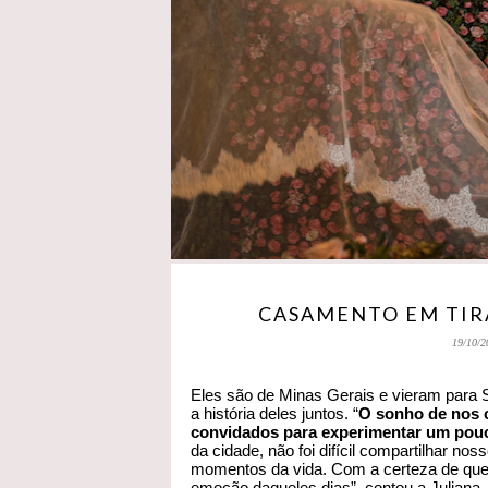
CASAMENTO EM TIRA
19/10/2
Eles são de Minas Gerais e vieram para 
a história deles juntos. “
O sonho de nos c
convidados para experimentar um pouc
da cidade, não foi difícil compartilhar no
momentos da vida. Com a certeza de que 
emoção daqueles dias”, contou a Juliana.