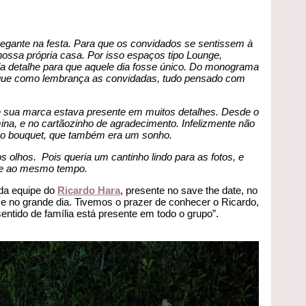
gante na festa. Para que os convidados se sentissem à
ssa própria casa. Por isso espaços tipo Lounge,
a detalhe para que aquele dia fosse único. Do monograma
egue como lembrança as convidadas, tudo pensado com
 e sua marca estava presente em muitos detalhes. Desde o
mina, e no cartãozinho de agradecimento. Infelizmente não
 o bouquet, que também era um sonho.
 os olhos. Pois queria um cantinho lindo para as fotos, e
te ao mesmo tempo.
da equipe do
Ricardo Hara
, presente no save the date, no
 e no grande dia. Tivemos o prazer de conhecer o Ricardo,
sentido de família está presente em todo o grupo”.