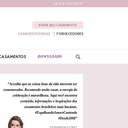
LOGIN
CADASTRE-SE
ENVIE SEU CASAMENTO
CASAMENTOS REAIS
FORNECEDORES
DOWNLOADS
CASAMENTOS
“Acredito que as coisas boas da vida merecem ser
comemoradas. Recomendo muito casar, a energia da
celebração é maravilhosa. Aqui você encontra
conteúdo, informações e inspirações dos
casamentos brasileiros mais bacanas.
#EspalhandoAmoreConteudo
#Desde2008”
- FERNANDA FLORET