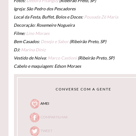
Fotos:
Debora Pitanguy
(Ribeirão Preto, SP)
Igreja: São Pedro dos Pescadores
Local da Festa, Buffet, Bolos e Doces:
Pousada Zé Maria
Decoração: Rosemeire Nogueira
Filme:
Lino Moraes
Bem Casados:
Desejo e Sabor
(Ribeirão Preto, SP)
DJ:
Marina Diniz
Vestido de Noiva:
Marco Castioni
(Ribeirão Preto, SP)
Cabelo e maquiagem: Edson Moraes
CONVERSE COM A GENTE
AMEI
COMPARTILHAR
TWEET