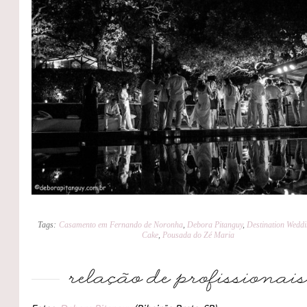
Tags:
Casamento em Fernando de Noronha
,
Debora Pitanguy
,
Destination Wedd
Cake
,
Pousada do Zé Maria