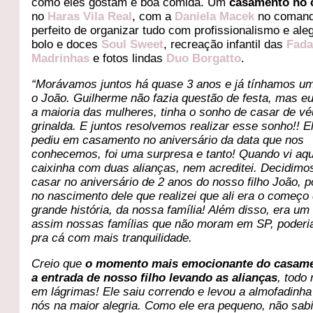
como eles gostam e boa comida. Um
casamento no
no
Haras Vila Real
, com a
Daniela Macek
no coman
perfeito de organizar tudo com profissionalismo e aleg
bolo e doces
Soul Sweet
, recreação infantil das
Fad
Madrinhas
e fotos lindas
Duo Borgatto
.
“Morávamos juntos há quase 3 anos e já tínhamos um 
o João. Guilherme não fazia questão de festa, mas e
a maioria das mulheres, tinha o sonho de casar de vé
grinalda. E juntos resolvemos realizar esse sonho!! 
pediu em casamento no aniversário da data que nos
conhecemos, foi uma surpresa e tanto! Quando vi aq
caixinha com duas alianças, nem acreditei. Decidimo
casar no aniversário de 2 anos do nosso filho João, po
no nascimento dele que realizei que ali era o começ
grande história, da nossa família! Além disso, era um 
assim nossas famílias que não moram em SP, poderi
pra cá com mais tranquilidade.
Creio que
o momento mais emocionante do casame
a entrada de nosso filho levando as alianças
, todo
em lágrimas! Ele saiu correndo e levou a almofadinha
nós na maior alegria. Como ele era pequeno, não sa