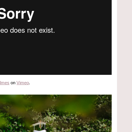
ilmes
on
Vimeo
.