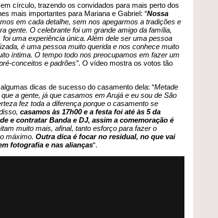
, em círculo, trazendo os convidados para mais perto dos
lhes mais importantes para Mariana e Gabriel: “
Nossa
os em cada detalhe, sem nos apegarmos a tradições e
ra gente. O celebrante foi um grande amigo da família,
s, foi uma experiência única. Além dele ser uma pessoa
alizada, é uma pessoa muito querida e nos conhece muito
 muito íntima. O tempo todo nos preocupamos em fazer um
ré-conceitos e padrões”
. O vídeo mostra os votos tão
 algumas dicas de sucesso do casamento dela: “
Metade
 que a gente, já que casamos em Arujá e eu sou de São
erteza fez toda a diferença porque o casamento se
 disso,
casamos às 17h00 e a festa foi até às 5 da
de e contratar Banda e DJ, assim a comemoração é
am muito mais, afinal, tanto esforço para fazer o
 ao máximo.
Outra dica é focar no residual, no que vai
em fotografia e nas alianças
“.