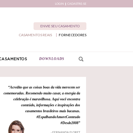
LOGIN
CADASTRE-SE
ENVIE SEU CASAMENTO
CASAMENTOS REAIS
FORNECEDORES
DOWNLOADS
CASAMENTOS
“Acredito que as coisas boas da vida merecem ser
comemoradas. Recomendo muito casar, a energia da
celebração é maravilhosa. Aqui você encontra
conteúdo, informações e inspirações dos
casamentos brasileiros mais bacanas.
#EspalhandoAmoreConteudo
#Desde2008”
- FERNANDA FLORET