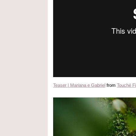
Teaser | Mariana e Gabriel
from
Touché F