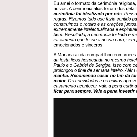
Eu amei o formato da cerimônia religiosa
noivos. A cerimônia aliás foi um dos deta
cerimônia foi idealizada por nós.
Pensam
regras. Fizemos tudo que fazia sentido pa
construímos o roteiro e as orações junto
extremamente intelectualizada
e espiritu
bem. Resultado, a cerimônia foi linda e
casamento que fosse a nossa cara, sem p
emocionados e sinceros.
A Mariana ainda compartilhou com vocês
da festa ficou hospedada no mesmo hotel
Paulo e o Gabriel de Sergipe. Isso com c
prolongou o final de semana inteiro. Além
manhã. Recomendo casar no fim da tar
maior.
Os convidados e os noivos aproveit
casamento acontecer, vale a pena curtir
ficar para sempre. Vale a pena investir 