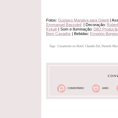
Fotos:
Gustavo Marialva para Operti
| As
Emmanuel Bassoleil
| Decoração:
Rober
Kykah
| Som e Iluminação:
DB2 Produçã
Bem Casados
| Bebidas:
Empório Borges
Tags:
Casamento no Hotel
,
Claudia Eid
,
Daniela Mac
CONV
COMENTÁRIO
AMEI