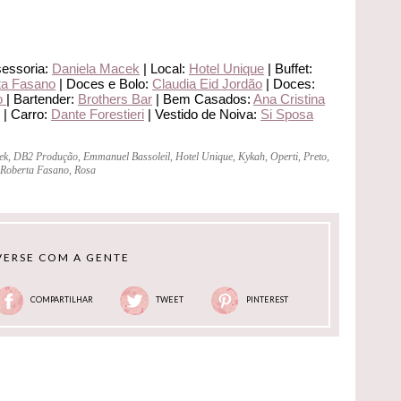
sessoria:
Daniela Macek
| Local:
Hotel Unique
| Buffet:
ta Fasano
| Doces e Bolo:
Claudia Eid Jordão
| Doces:
o
| Bartender:
Brothers Bar
| Bem Casados:
Ana Cristina
| Carro:
Dante Forestieri
| Vestido de Noiva:
Si Sposa
ek
,
DB2 Produção
,
Emmanuel Bassoleil
,
Hotel Unique
,
Kykah
,
Operti
,
Preto
,
Roberta Fasano
,
Rosa
ERSE COM A GENTE
COMPARTILHAR
TWEET
PINTEREST