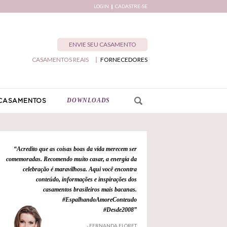
LOGIN
CADASTRE-SE
ENVIE SEU CASAMENTO
CASAMENTOS REAIS
FORNECEDORES
DOWNLOADS
CASAMENTOS
“Acredito que as coisas boas da vida merecem ser
comemoradas. Recomendo muito casar, a energia da
celebração é maravilhosa. Aqui você encontra
conteúdo, informações e inspirações dos
casamentos brasileiros mais bacanas.
#EspalhandoAmoreConteudo
#Desde2008”
- FERNANDA FLORET