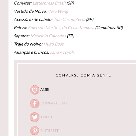
Convites:
Letterpress Brasil
(SP)
Vestido de Noiva:
Vera Wang
Acessório de cabelo:
Tula Casqueteria
(SP)
Beleza:
Emerson Martins, do Celso Kamura
(Campinas, SP)
Sapatos:
Maurício Calçados
(SP)
Traje do Noivo:
Hugo Boss
Alianças e brincos:
Jana Accyoli
CONVERSE COM A GENTE
AMEI
COMPARTILHAR
TWEET
PINTEREST