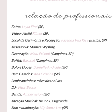
Malu Frisoni
,
Maurício Calçados
,
Tula Casqueteria
,
Vera Wang
Fotos:
Layla Eloá
(SP)
Vídeo:
Ateliê
Filmes
(SP)
Local da Cerimônia e Recepção:
Fazenda Vila Rica
(Itatiba, SP)
Assessoria: Monica Wysling
Decoração:
Malu Frisoni
(Campinas, SP)
Buffet:
Baracat
(Campinas, SP)
Bolo e Doces:
Danielle Andrade
(SP)
Bem Casados:
Ana Cristina
(SP)
Lembrancinhas: mães dos noivos
DJ:
Vitor Becca
Banda:
Ambervision
(SP)
Atração Musical: Bruno Casagrande
Som e iluminação:
Vip Som e Luz
(SP)