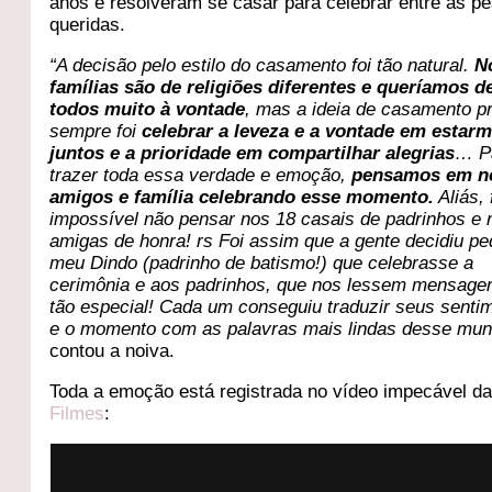
anos e resolveram se casar para celebrar entre as p
queridas.
“A decisão pelo estilo do casamento foi tão natural.
N
famílias são de religiões diferentes e queríamos d
todos muito à vontade
, mas a ideia de casamento p
sempre foi
celebrar a leveza e a vontade em estar
juntos e a prioridade em compartilhar alegrias
… P
trazer toda essa verdade e emoção,
pensamos em n
amigos e família celebrando esse momento.
Aliás, 
impossível não pensar nos 18 casais de padrinhos e 
amigas de honra! rs Foi assim que a gente decidiu pe
meu Dindo (padrinho de batismo!) que celebrasse a
cerimônia e aos padrinhos, que nos lessem mensagen
tão especial! Cada um conseguiu traduzir seus senti
e o momento com as palavras mais lindas desse mun
contou a noiva.
Toda a emoção está registrada no vídeo impecável d
Filmes
: