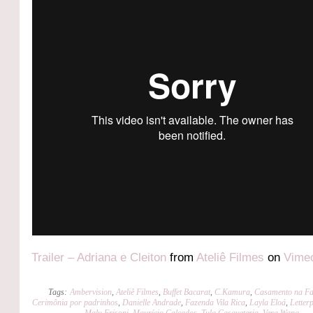
Trailer – Adriana e Cleiton
from
Ateliê Filmes
on
Vime
Tags:
Ambervision
,
Ateliê Filmes
,
Buffet Bacarat
,
C.Kamura
,
Casamento na F
Cerimônia por padrinhos
,
Danielle Andrade
,
Fazenda Vila Rica
,
Layla Eloá
,
Letter