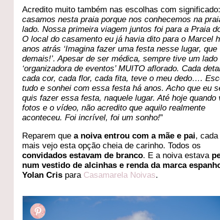
Acredito muito também nas escolhas com significado:
casamos nesta praia porque nos conhecemos na prai
lado. Nossa primeira viagem juntos foi para a Praia do
O local do casamento eu já havia dito para o Marcel 
anos atrás ‘Imagina fazer uma festa nesse lugar, que
demais!’. Apesar de ser médica, sempre tive um lado
‘organizadora de eventos’ MUITO aflorado. Cada deta
cada cor, cada flor, cada fita, teve o meu dedo…. Esc
tudo e sonhei com essa festa há anos. Acho que eu 
quis fazer essa festa, naquele lugar. Até hoje quando 
fotos e o vídeo, não acredito que aquilo realmente
aconteceu. Foi incrível, foi um sonho!
”
Reparem que
a noiva entrou com a mãe e pai
, cada
mais vejo esta opção cheia de carinho. Todos os
convidados estavam de branco
. E a noiva estava
pe
num vestido de alcinhas e renda da marca espanh
Yolan Cris
para
Casamarela Noivas
.