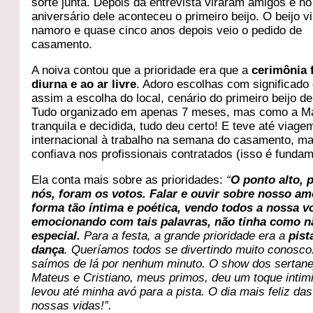
sorte junta. Depois da entrevista viraram amigos e no
aniversário dele aconteceu o primeiro beijo. O beijo v
namoro e quase cinco anos depois veio o pedido de
casamento.
A noiva contou que a prioridade era que a
cerimônia 
diurna e ao ar livre
. Adoro escolhas com significado 
assim a escolha do local, cenário do primeiro beijo de
Tudo organizado em apenas 7 meses, mas como a Mar
tranquila e decidida, tudo deu certo! E teve até viage
internacional à trabalho na semana do casamento, ma
confiava nos profissionais contratados (isso é fundam
Ela conta mais sobre as prioridades:
“
O ponto alto, 
nós, foram os votos. Falar e ouvir sobre nosso am
forma tão íntima e poética, vendo todos a nossa vo
emocionando com tais palavras, não tinha como n
especial.
Para a festa, a grande prioridade era a
pist
dança
. Queríamos todos se divertindo muito conosco
saímos de lá por nenhum minuto. O show dos sertane
Mateus e Cristiano, meus primos, deu um toque intimi
levou até minha avó para a pista. O dia mais feliz das
nossas vidas!”.