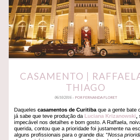
CASAMENTO | RAFFAELA
THIAGO
POR FERNANDA FLORET
06/10/2016 -
Daqueles
casamentos de Curitiba
que a gente bate o
já sabe que teve produção da
Luciana Krizanowski
,
impecável nos detalhes e bom gosto. A Raffaela, noiv
querida, contou que a prioridade foi justamente na es
alguns profissionais para o grande dia: “
Nossa priorid