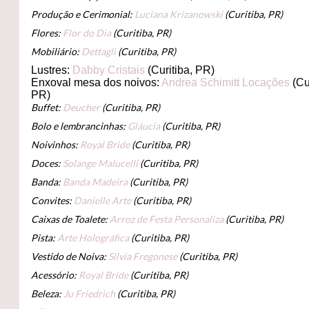
Produção e Cerimonial:
Luciana Krizanowski
(Curitiba, PR)
Flores:
Flor do Dia
(Curitiba, PR)
Mobiliário:
Dettagli
(Curitiba, PR)
Lustres:
Dabby Cristais
(Curitiba, PR)
Enxoval mesa dos noivos:
Andrea Schimitt Locações
(Cu
PR)
Buffet:
Deucher
(Curitiba, PR)
Bolo e lembrancinhas:
Gláucia
(Curitiba, PR)
Noivinhos:
Royal Bride
(Curitiba, PR)
Doces:
Solange Malucelli
(Curitiba, PR)
Banda:
Banda Madeira
(Curitiba, PR)
Convites:
Danielle Arte
(Curitiba, PR)
Caixas de Toalete:
Arroz de Festa Personaliza
(Curitiba, PR)
Pista:
Arte Holográfica
(Curitiba, PR)
Vestido de Noiva:
Silvia Fregonese
(Curitiba, PR)
Acessório:
Royal Bride
(Curitiba, PR)
Beleza:
Ju Friedrich
(Curitiba, PR)