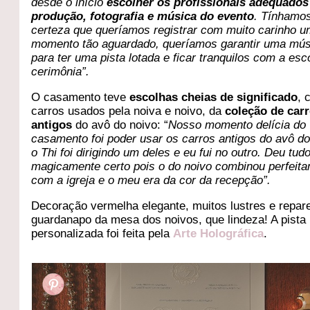
desde o início
escolher os profissionais adequados
produção, fotografia e música do evento
. Tínhamo
certeza que queríamos registrar com muito carinho 
momento tão aguardado, queríamos garantir uma mús
para ter uma pista lotada e ficar tranquilos com a esc
cerimônia”.
O casamento teve
escolhas cheias de significado
, 
carros usados pela noiva e noivo, da
coleção de car
antigos
do avô do noivo: “
Nosso momento delícia do
casamento foi poder usar os carros antigos do avô do
o Thi foi dirigindo um deles e eu fui no outro. Deu tud
magicamente certo pois o do noivo combinou perfeit
com a igreja e o meu era da cor da recepção”.
Decoração vermelha elegante, muitos lustres e repa
guardanapo da mesa dos noivos, que lindeza! A pista
personalizada foi feita pela
Arte Holográfica
.