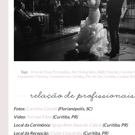
Tags:
Arroz de Festa Personaliza
,
Arte Holográfica
,
Buffet Deucher
,
Caroline 
Casamento Clássico
,
Casamento em Curitiba
,
Flor do Dia Curitiba
,
Luciana Kr
Fotos:
Caroline Cerutti
(Florianópolis, SC)
Vídeo:
Forrest Films
(Curitiba, PR)
Local da Cerimônia:
Igreja Bom Jesus do Cabral
(Curitiba, PR)
Local da Recepção:
Clube Concórdia
(Curitiba, PR)