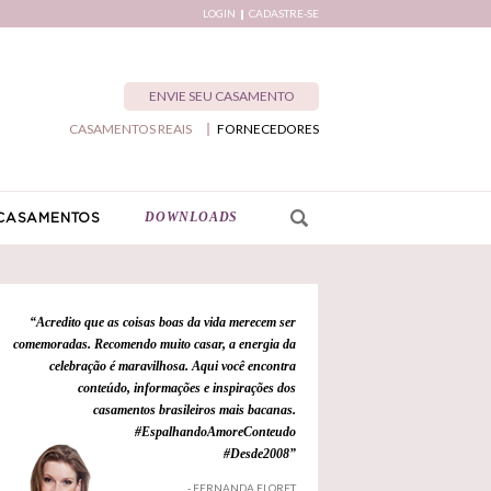
LOGIN
CADASTRE-SE
ENVIE SEU CASAMENTO
CASAMENTOS REAIS
FORNECEDORES
DOWNLOADS
CASAMENTOS
“Acredito que as coisas boas da vida merecem ser
comemoradas. Recomendo muito casar, a energia da
celebração é maravilhosa. Aqui você encontra
conteúdo, informações e inspirações dos
casamentos brasileiros mais bacanas.
#EspalhandoAmoreConteudo
#Desde2008”
- FERNANDA FLORET