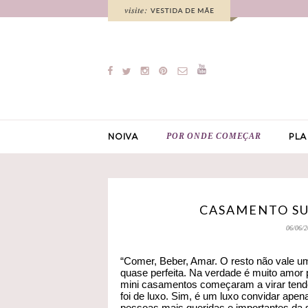
POR ONDE COMEÇAR
NOIVA
PLA
CASAMENTO SUR
06/06/2
“Comer, Beber, Amar. O resto não vale um
quase perfeita. Na verdade é muito amor
mini casamentos começaram a virar tendê
foi de luxo. Sim, é um luxo convidar apen
pessoas mais queridas e importantes da 