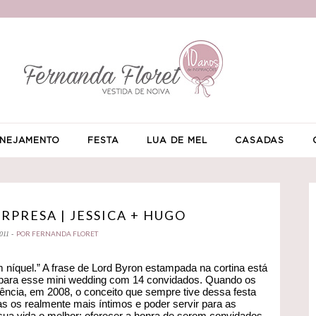
NEJAMENTO
FESTA
LUA DE MEL
CASADAS
PRESA | JESSICA + HUGO
POR FERNANDA FLORET
011 -
 níquel.” A frase de Lord Byron estampada na cortina está
 para esse mini wedding com 14 convidados. Quando os
ncia, em 2008, o conceito que sempre tive dessa festa
as os realmente mais íntimos e poder servir para as
sua vida o melhor: oferecer a honra de serem convidados