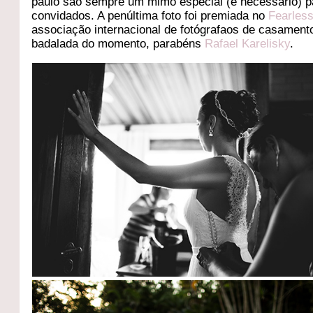
paulo são sempre um mimo especial (e necessário) p
convidados. A penúltima foto foi premiada no
Fearles
associação internacional de fotógrafaos de casament
badalada do momento, parabéns
Rafael Karelisky
.