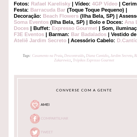
Fotos:
Rafael Karelisky
| Vídeo:
4GP Vídeo
| Cerim
Festa:
Barracuda Bar
(Toque Toque Pequeno) |
Decoração:
Beach Flowers
(Ilha Bela, SP) | Assess
Soma Eventos
(Ilha Bela, SP) | Bolo e Doces:
Ana 
Doces
| Buffet:
Expresso Gourmet
| Som, iluminaç
F3E Eventos
| Barman:
Bar Badalados
| Vestido de
Ateliê Jardim Secreto
| Acessório Cabelo:
D.Cantí
Tags:
Casamento na Praia
,
Descontraído
,
Diana Cantidio
,
Jardim Secreto
,
R
Zakarewicz
,
Trópikos Expresso Gourmet
CONVERSE COM A GENTE
AMEI
COMPARTILHAR
TWEET