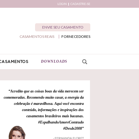
LOGIN
CADASTRE-SE
ENVIE SEU CASAMENTO
CASAMENTOS REAIS
FORNECEDORES
DOWNLOADS
CASAMENTOS
“Acredito que as coisas boas da vida merecem ser
comemoradas. Recomendo muito casar, a energia da
celebração é maravilhosa. Aqui você encontra
conteúdo, informações e inspirações dos
casamentos brasileiros mais bacanas.
#EspalhandoAmoreConteudo
#Desde2008”
- FERNANDA FLORET