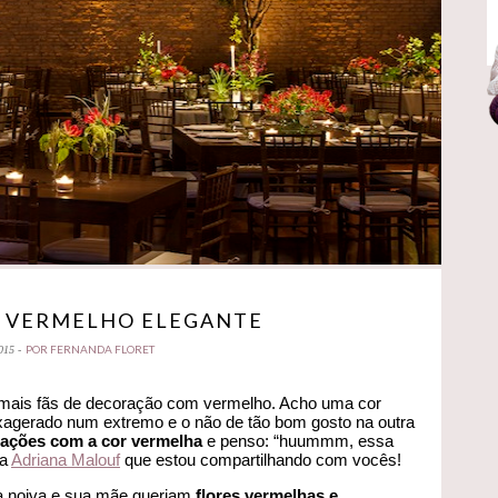
 VERMELHO ELEGANTE
POR FERNANDA FLORET
015 -
mais fãs de decoração com vermelho. Acho uma cor
o exagerado num extremo e o não de tão bom gosto na outra
ações com a cor vermelha
e penso: “huummm, essa
da
Adriana Malouf
que estou compartilhando com vocês!
 a noiva e sua mãe queriam
flores vermelhas e