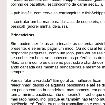
bolinho de bacalhau, escondidinho de carne seca…).
– pub inglês, com cervejas estrangeiras e fish&chipps
– contratar um barman para dar aula de coquetéis, e s
pessoal! (adorei minha ideia, rs).
Brincadeiras
Sim, podem ser feitas as brincadeiras de tentar advin
presente, e se errar, pagar um mico. Ou do casal ter 
responder perguntas, como um jogo, para ver se rea
se conhecem bem, se conhecem as preferências do o
Mas, assim como eu disse no post sobre chá-de-cozi
ando cansada das mesmas brincadeiras e mesmos m
sempre.
Vamos falar a verdade? Em geral as mulheres ficam
“alegrinhas” depois de algumas bebidinhas e até se d
um pouco com as brincadeiras, mas homens, em gera
tem a mínima paciência, não é mesmo? – acho que 
meu lado masculino, porque eu também não tenho mu
paciência, rs! Então, eu pularia tranquilamente essa p