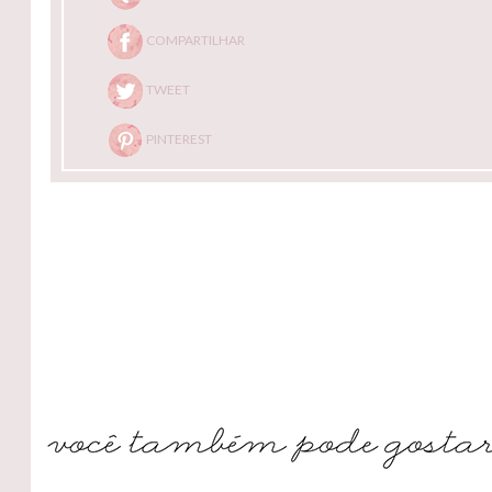
COMPARTILHAR
TWEET
PINTEREST