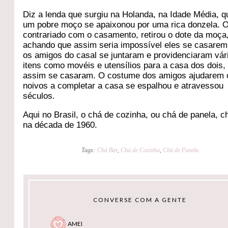
Diz a lenda que surgiu na Holanda, na Idade Média, 
um pobre moço se apaixonou por uma rica donzela. O
contrariado com o casamento, retirou o dote da moça
achando que assim seria impossível eles se casare
os amigos do casal se juntaram e providenciaram vár
itens como movéis e utensílios para a casa dos dois,
assim se casaram. O costume dos amigos ajudarem 
noivos a completar a casa se espalhou e atravessou
séculos.
Aqui no Brasil, o chá de cozinha, ou chá de panela, 
na década de 1960.
Tags:
Chá Bar
,
Chá de Cozinha
,
Chá de Panela
CONVERSE COM A GENTE
AMEI