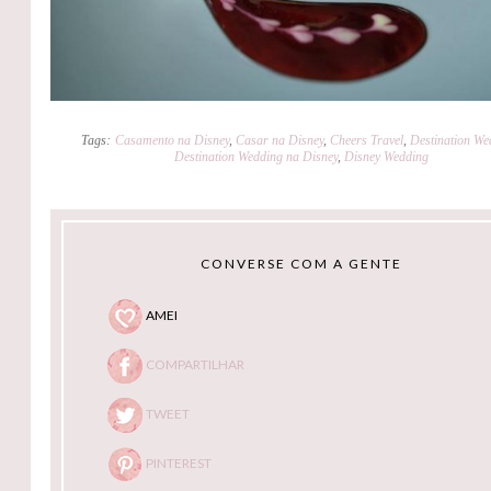
Tags:
Casamento na Disney
,
Casar na Disney
,
Cheers Travel
,
Destination We
Destination Wedding na Disney
,
Disney Wedding
CONVERSE COM A GENTE
AMEI
COMPARTILHAR
TWEET
PINTEREST