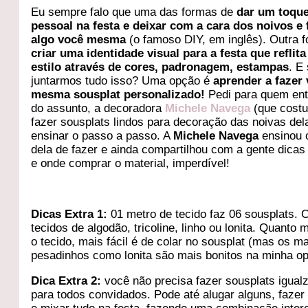
Eu sempre falo que uma das formas de
dar um toqu
pessoal na festa e deixar com a cara dos noivos e 
algo você mesma
(o famoso DIY, em inglês). Outra 
criar uma identidade visual para a festa que reflita
estilo através de cores, padronagem, estampas
. E
juntarmos tudo isso? Uma opção é
aprender a fazer
mesma sousplat personalizado!
Pedi para quem en
do assunto, a decoradora
Michele Navega
(que cost
fazer sousplats lindos para decoração das noivas del
ensinar o passo a passo. A
Michele Navega
ensinou o
dela de fazer e ainda compartilhou com a gente dicas
e onde comprar o material, imperdível!
Dicas Extra 1:
01 metro de tecido faz 06 sousplats.
tecidos de algodão, tricoline, linho ou lonita. Quanto m
o tecido, mais fácil é de colar no sousplat (mas os m
pesadinhos como lonita são mais bonitos na minha op
Dica Extra 2:
você não precisa fazer sousplats igual
para todos convidados. Pode até alugar alguns, fazer