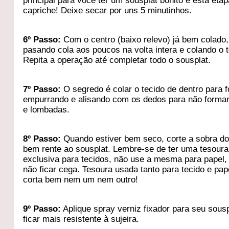
principal para você ter um sousplat bonito é esta etap
capriche! Deixe secar por uns 5 minutinhos.
6º Passo:
Com o centro (baixo relevo) já bem colado,
pasando cola aos poucos na volta intera e colando o t
Repita a operação até completar todo o sousplat.
7
º Passo:
O segredo é colar o tecido de dentro para f
empurrando e alisando com os dedos para não formar
e lombadas.
8
º Passo:
Quando estiver bem seco, corte a sobra do
bem rente ao sousplat. Lembre-se de ter uma tesoura
exclusiva para tecidos, não use a mesma para papel,
não ficar cega. Tesoura usada tanto para tecido e pap
corta bem nem um nem outro!
9
º Passo:
Aplique spray verniz fixador para seu sousp
ficar mais resistente à sujeira.