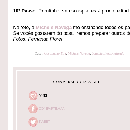
10
º Passo:
Prontinho, seu sousplat está pronto e lind
Na foto, a
Michele Navega
me ensinando todos os p
Se vocês gostarem do post, iremos preparar outros d
Fotos: Fernanda Floret
Tags:
Casamento DIY
,
Michele Navega
,
Sousplat Personalizado
CONVERSE COM A GENTE
AMEI
COMPARTILHAR
TWEET