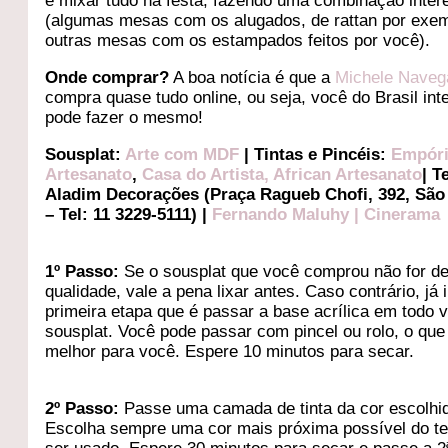
e mixar tudo na festa, fazendo uma combinação inter
(algumas mesas com os alugados, de rattan por exem
outras mesas com os estampados feitos por você).
Onde comprar?
A boa notícia é que a
Michele Naveg
compra quase tudo online, ou seja, você do Brasil inte
pode fazer o mesmo!
Sousplat:
Arte com MDF
| Tintas e Pincéis:
Empóri
Artesanato
,
Casa do Artista
,
African Artesanato
| T
Aladim Decorações (Praça Ragueb Chofi, 392, São
– Tel: 11 3229-5111) |
Fernando Maluhy
|
Cinerama
1º Passo:
Se o sousplat que você comprou não for d
qualidade, vale a pena lixar antes. Caso contrário, já i
primeira etapa que é passar a base acrílica em todo 
sousplat. Você pode passar com pincel ou rolo, o que 
melhor para você. Espere 10 minutos para secar.
2º Passo:
Passe uma camada de tinta da cor escolhi
Escolha sempre uma cor mais próxima possível do te