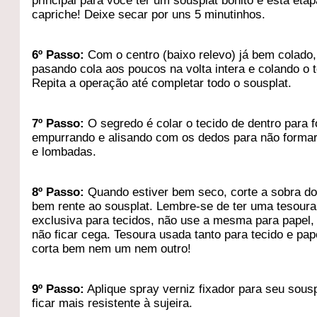
principal para você ter um sousplat bonito é esta etap
capriche! Deixe secar por uns 5 minutinhos.
6º Passo:
Com o centro (baixo relevo) já bem colado,
pasando cola aos poucos na volta intera e colando o t
Repita a operação até completar todo o sousplat.
7
º Passo:
O segredo é colar o tecido de dentro para f
empurrando e alisando com os dedos para não formar
e lombadas.
8
º Passo:
Quando estiver bem seco, corte a sobra do
bem rente ao sousplat. Lembre-se de ter uma tesoura
exclusiva para tecidos, não use a mesma para papel,
não ficar cega. Tesoura usada tanto para tecido e pap
corta bem nem um nem outro!
9
º Passo:
Aplique spray verniz fixador para seu sousp
ficar mais resistente à sujeira.