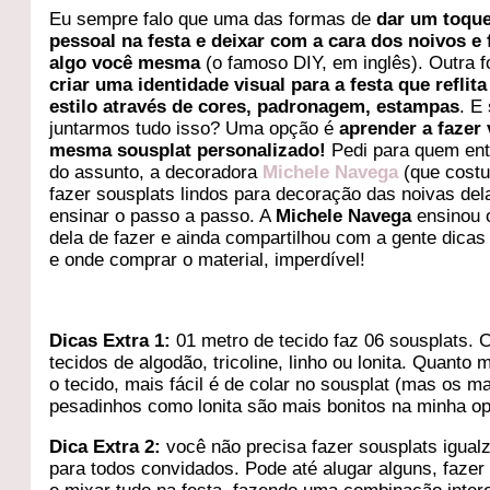
Eu sempre falo que uma das formas de
dar um toqu
pessoal na festa e deixar com a cara dos noivos e 
algo você mesma
(o famoso DIY, em inglês). Outra 
criar uma identidade visual para a festa que reflita
estilo através de cores, padronagem, estampas
. E
juntarmos tudo isso? Uma opção é
aprender a fazer
mesma sousplat personalizado!
Pedi para quem en
do assunto, a decoradora
Michele Navega
(que cost
fazer sousplats lindos para decoração das noivas del
ensinar o passo a passo. A
Michele Navega
ensinou o
dela de fazer e ainda compartilhou com a gente dicas
e onde comprar o material, imperdível!
Dicas Extra 1:
01 metro de tecido faz 06 sousplats.
tecidos de algodão, tricoline, linho ou lonita. Quanto m
o tecido, mais fácil é de colar no sousplat (mas os m
pesadinhos como lonita são mais bonitos na minha op
Dica Extra 2:
você não precisa fazer sousplats igual
para todos convidados. Pode até alugar alguns, fazer