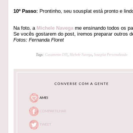
10
º Passo:
Prontinho, seu sousplat está pronto e lind
Na foto, a
Michele Navega
me ensinando todos os p
Se vocês gostarem do post, iremos preparar outros d
Fotos: Fernanda Floret
Tags:
Casamento DIY
,
Michele Navega
,
Sousplat Personalizado
CONVERSE COM A GENTE
AMEI
COMPARTILHAR
TWEET