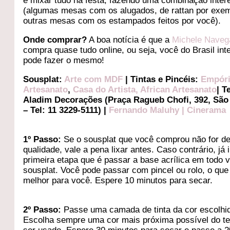
e mixar tudo na festa, fazendo uma combinação inter
(algumas mesas com os alugados, de rattan por exem
outras mesas com os estampados feitos por você).
Onde comprar?
A boa notícia é que a
Michele Naveg
compra quase tudo online, ou seja, você do Brasil inte
pode fazer o mesmo!
Sousplat:
Arte com MDF
| Tintas e Pincéis:
Empóri
Artesanato
,
Casa do Artista
,
African Artesanato
| T
Aladim Decorações (Praça Ragueb Chofi, 392, São
– Tel: 11 3229-5111) |
Fernando Maluhy
|
Cinerama
1º Passo:
Se o sousplat que você comprou não for d
qualidade, vale a pena lixar antes. Caso contrário, já i
primeira etapa que é passar a base acrílica em todo 
sousplat. Você pode passar com pincel ou rolo, o que 
melhor para você. Espere 10 minutos para secar.
2º Passo:
Passe uma camada de tinta da cor escolhi
Escolha sempre uma cor mais próxima possível do te