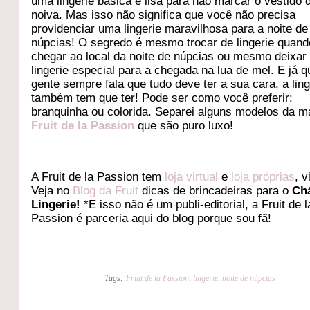
uma lingerie básica e lisa para não marcar o vestido 
noiva. Mas isso não significa que você não precisa
providenciar uma lingerie maravilhosa para a noite de
núpcias! O segredo é mesmo trocar de lingerie quand
chegar ao local da noite de núpcias ou mesmo deixar
lingerie especial para a chegada na lua de mel. E já q
gente sempre fala que tudo deve ter a sua cara, a ling
também tem que ter! Pode ser como você preferir:
branquinha ou colorida. Separei alguns modelos da m
Fruit de la Passion
que são puro luxo!
A Fruit de la Passion tem
loja virtual
e
loja próprias
, v
Veja no
Blog da Fruit
dicas de brincadeiras para o
Ch
Lingerie!
*E isso não é um publi-editorial, a Fruit de l
Passion é parceria aqui do blog porque sou fã!
Tags:
Fruit de la Passion
,
lingerie
,
noite de núpcias