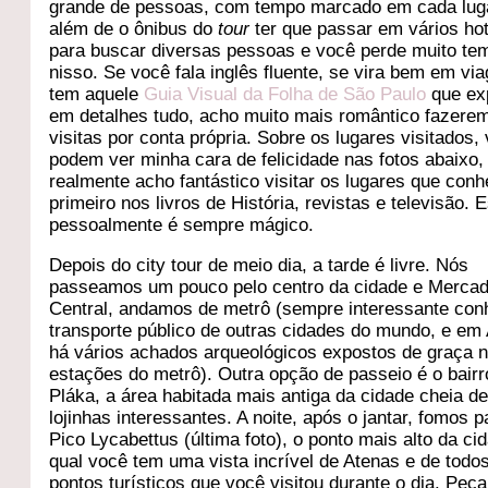
grande de pessoas, com tempo marcado em cada lug
além de o ônibus do
tour
ter que passar em vários ho
para buscar diversas pessoas e você perde muito te
nisso. Se você fala inglês fluente, se vira bem em vi
tem aquele
Guia Visual da Folha de São Paulo
que ex
em detalhes tudo, acho muito mais romântico fazere
visitas por conta própria. Sobre os lugares visitados,
podem ver minha cara de felicidade nas fotos abaixo,
realmente acho fantástico visitar os lugares que co
primeiro nos livros de História, revistas e televisão. E
pessoalmente é sempre mágico.
Depois do city tour de meio dia, a tarde é livre. Nós
passeamos um pouco pelo centro da cidade e Merca
Central, andamos de metrô (sempre interessante con
transporte público de outras cidades do mundo, e em
há vários achados arqueológicos expostos de graça 
estações do metrô). Outra opção de passeio é o bairr
Pláka, a área habitada mais antiga da cidade cheia d
lojinhas interessantes. A noite, após o jantar, fomos p
Pico Lycabettus (última foto), o ponto mais alto da ci
qual você tem uma vista incrível de Atenas e de todo
pontos turísticos que você visitou durante o dia. Peça