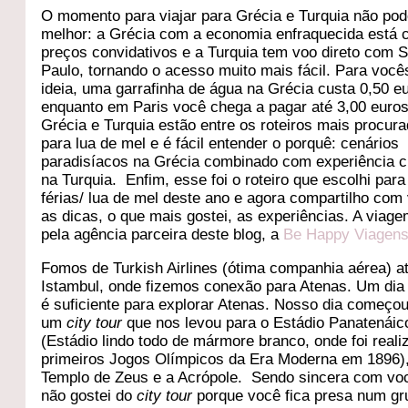
O momento para viajar para Grécia e Turquia não pod
melhor: a Grécia com a economia enfraquecida está
preços convidativos e a Turquia tem voo direto com 
Paulo, tornando o acesso muito mais fácil. Para você
ideia, uma garrafinha de água na Grécia custa 0,50 e
enquanto em Paris você chega a pagar até 3,00 euro
Grécia e Turquia estão entre os roteiros mais procur
para lua de mel e é fácil entender o porquê: cenários
paradisíacos na Grécia combinado com experiência cu
na Turquia. Enfim, esse foi o roteiro que escolhi par
férias/ lua de mel deste ano e agora compartilho com
as dicas, o que mais gostei, as experiências. A viage
pela agência parceira deste blog, a
Be Happy Viagen
Fomos de Turkish Airlines (ótima companhia aérea) a
Istambul, onde fizemos conexão para Atenas. Um dia 
é suficiente para explorar Atenas. Nosso dia começo
um
city tour
que nos levou para o Estádio Panatenáic
(Estádio lindo todo de mármore branco, onde foi reali
primeiros Jogos Olímpicos da Era Moderna em 1896)
Templo de Zeus e a Acrópole. Sendo sincera com vo
não gostei do
city tour
porque você fica presa num gr