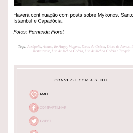
Haverá continuação com posts sobre Mykonos, Santor
Istambul e Capadócia.
Fotos: Fernanda Floret
Tags:
Acrópolis
,
Atenas
,
Be Happy Viagens
,
Dicas da Grécia
,
Dicas de Atenas
,
Restaurante
,
Lua de Mel na Grécia
,
Lua de Mel na Grécia e Turquia
CONVERSE COM A GENTE
AMEI
COMPARTILHAR
TWEET