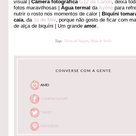
visual |
Câmera fotográfica
G12 da Canon
, deixa to
fotos maravilhosas |
Água termal
da
Avéne
para refr
nutrir o rosto nos momentos de calor |
Biquíni tomar
caia
, da
Jo de Mer
, porque não gosto de ficar com m
de alça de biquíni | Um grande
amor
.
Tags:
Dicas de Viagem
,
Mala de Verão
CONVERSE COM A GENTE
AMEI
COMPARTILHAR
TWEET
PINTEREST