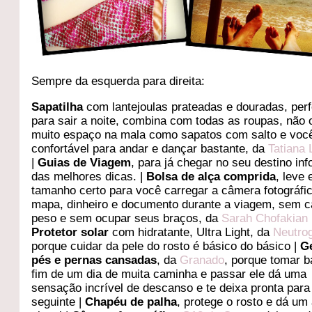
Sempre da esquerda para direita:
Sapatilha
com lantejoulas prateadas e douradas, perf
para sair a noite, combina com todas as roupas, não
muito espaço na mala como sapatos com salto e você
confortável para andar e dançar bastante, da
Tatiana 
|
Guias de Viagem
, para já chegar no seu destino in
das melhores dicas. |
Bolsa de alça comprida
, leve 
tamanho certo para você carregar a câmera fotográfi
mapa, dinheiro e documento durante a viagem, sem c
peso e sem ocupar seus braços, da
Sarah Chofakian
Protetor solar
com hidratante, Ultra Light, da
Neutro
porque cuidar da pele do rosto é básico do básico |
G
pés e pernas cansadas
, da
Granado
, porque tomar 
fim de um dia de muita caminha e passar ele dá uma
sensação incrível de descanso e te deixa pronta para
seguinte |
Chapéu de palha
, protege o rosto e dá um